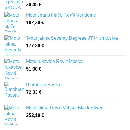
30,45
€
Moto Jeans hlače Rev'it Vendome
182,30
€
'Moto jakna Seventy Degrees JT44 crno/siva
177,30
€
Moto rukavice Rev'it Mosca
51,00
€
Blatobran Passat
72,33
€
Moto jakna Rev'it Voltiac Black Silver
252,10
€