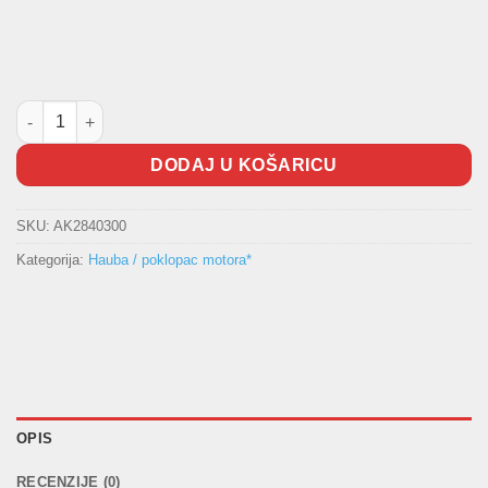
Poklopac motora / hauba W163 količina
DODAJ U KOŠARICU
SKU:
AK2840300
Kategorija:
Hauba / poklopac motora*
OPIS
RECENZIJE (0)