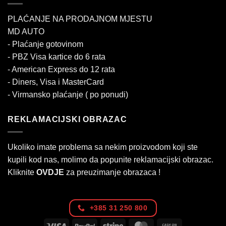
PLAĆANJE NA PRODAJNOM MJESTU
MD AUTO
- Plaćanje gotovinom
- PBZ Visa kartice do 6 rata
- American Express do 12 rata
- Diners, Visa i MasterCard
- Virmansko plaćanje ( po ponudi)
REKLAMACIJSKI OBRAZAC
Ukoliko imate problema sa nekim proizvodom koji ste
kupili kod nas, molimo da popunite reklamacijski obrazac.
Kliknite
OVDJE
za preuzimanje obrazaca !
+385 31 250 800
Visa
PayPal
Stripe
MasterCard
Cash