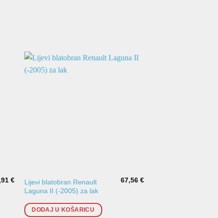
NEMA NA
,91
€
67,56
€
Lijevi blatobran Renault
Stražnja stranica Gol
Laguna II (-2005) za lak
lijeva 3vrata
DODAJ U KOŠARICU
PROČITAJ VIŠE