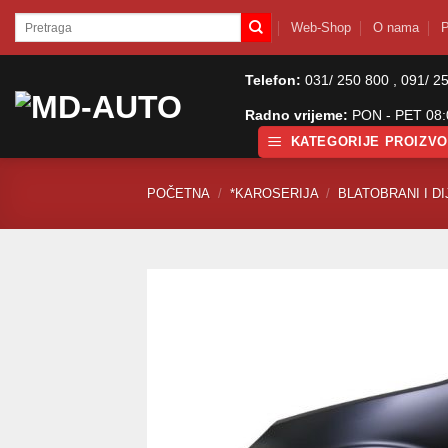
Skip
Pretraži:
Web-Shop
O nama
P
to
content
Telefon:
031/ 250 800 , 091/ 2
Radno vrijeme:
PON - PET 08:0
KATEGORIJE PROIZV
POČETNA
/
*KAROSERIJA
/
BLATOBRANI I DI