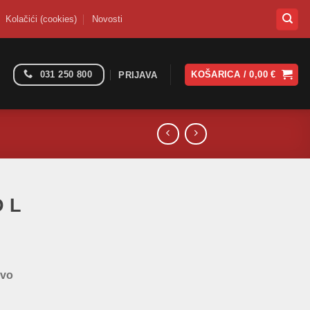
Kolačići (cookies)
Novosti
031 250 800
KOŠARICA /
0,00
€
PRIJAVA
D L
evo