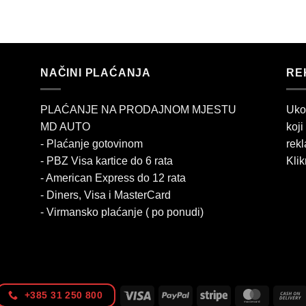
NAČINI PLAĆANJA
RE
PLAĆANJE NA PRODAJNOM MJESTU
Uko
MD AUTO
koji
- Plaćanje gotovinom
rekl
- PBZ Visa kartice do 6 rata
Klik
- American Express do 12 rata
- Diners, Visa i MasterCard
- Virmansko plaćanje ( po ponudi)
Visa
PayPal
Stripe
MasterC
+385 31 250 800