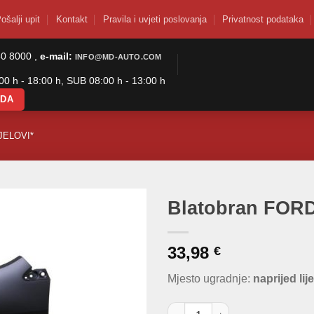
ošalji upit
Kontakt
Pravila i uvjeti poslovanja
Privatnost podataka
50 8000 ,
e-mail:
INFO@MD-AUTO.COM
0 h - 18:00 h, SUB 08:00 h - 13:00 h
ODA
JELOVI*
Blatobran FOR
33,98
€
Mjesto ugradnje:
naprijed lij
Blatobran FORD L količina