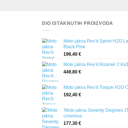
DIO ISTAKNUTIH PROIZVODA
Moto jakna Rev'it Sprint H2O L
Black Pink
196,40
€
Moto jakna Rev'it Roamer 2 Ko
449,80
€
Moto jakna Rev'it Torque H2O 
192,40
€
'Moto jakna Seventy Degrees J
crno/siva
177,30
€