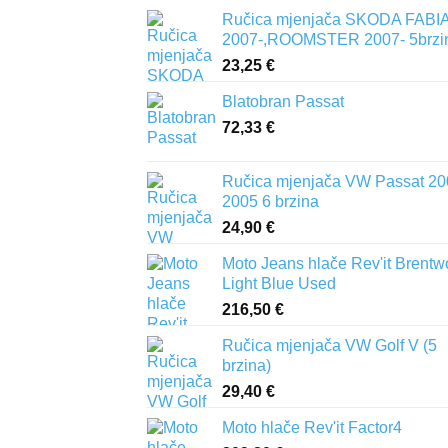
Ručica mjenjača SKODA FABIA 
2007-,ROOMSTER 2007- 5brzi
23,25
€
Blatobran Passat
72,33
€
Ručica mjenjača VW Passat 20
2005 6 brzina
24,90
€
Moto Jeans hlače Rev'it Brent
Light Blue Used
216,50
€
Ručica mjenjača VW Golf V (5
brzina)
29,40
€
Moto hlače Rev'it Factor4