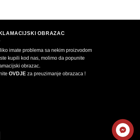
KLAMACIJSKI OBRAZAC
liko imate problema sa nekim proizvodom
 ste kupili kod nas, molimo da popunite
amacijski obrazac.
nite
OVDJE
za preuzimanje obrazaca !
Kontaktirajte
ard
Cash
nas