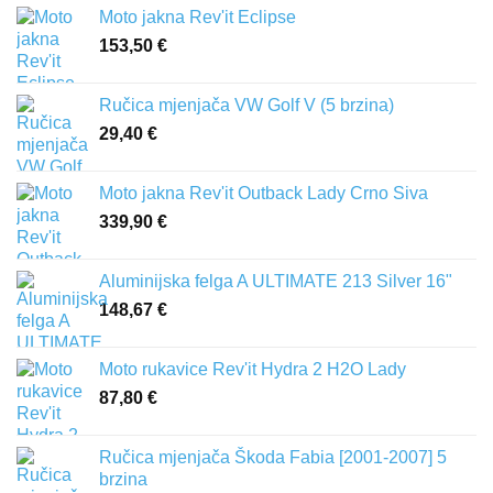
Moto jakna Rev'it Eclipse
153,50
€
Ručica mjenjača VW Golf V (5 brzina)
29,40
€
Moto jakna Rev'it Outback Lady Crno Siva
339,90
€
Aluminijska felga A ULTIMATE 213 Silver 16"
148,67
€
Moto rukavice Rev'it Hydra 2 H2O Lady
87,80
€
Ručica mjenjača Škoda Fabia [2001-2007] 5
brzina