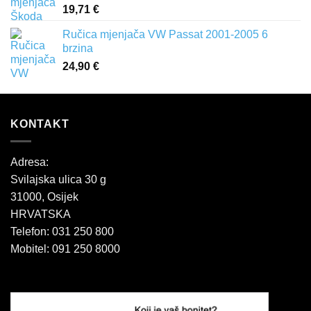
19,71
€
Ručica mjenjača VW Passat 2001-2005 6
brzina
24,90
€
KONTAKT
Adresa:
Svilajska ulica 30 g
31000, Osijek
HRVATSKA
Telefon: 031 250 800
Mobitel: 091 250 8000