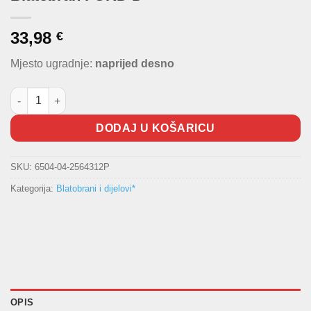
33,98
€
Mjesto ugradnje:
naprijed desno
Blatobran FORD D količina
DODAJ U KOŠARICU
SKU:
6504-04-2564312P
Kategorija:
Blatobrani i dijelovi*
OPIS