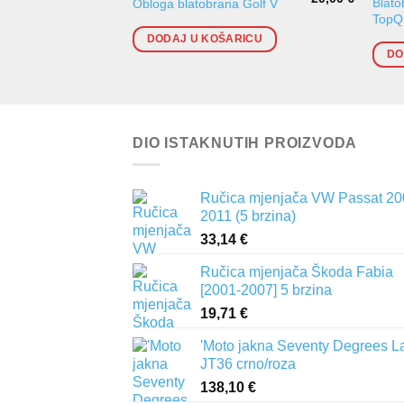
Blato
Obloga blatobrana Golf V
TopQu
DODAJ U KOŠARICU
DO
DIO ISTAKNUTIH PROIZVODA
Ručica mjenjača VW Passat 20
2011 (5 brzina)
33,14
€
Ručica mjenjača Škoda Fabia
[2001-2007] 5 brzina
19,71
€
'Moto jakna Seventy Degrees L
JT36 crno/roza
138,10
€