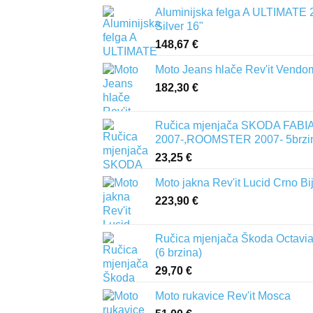
Aluminijska felga A ULTIMATE 
Silver 16"
148,67
€
Moto Jeans hlače Rev'it Vendo
182,30
€
Ručica mjenjača SKODA FABIA 
2007-,ROOMSTER 2007- 5brzi
23,25
€
Moto jakna Rev'it Lucid Crno Bi
223,90
€
Ručica mjenjača Škoda Octavia 
(6 brzina)
29,70
€
Moto rukavice Rev'it Mosca