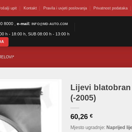
ošalji upit
Kontakt
Pravila i uvjeti poslovanja
Privatnost podataka
50 8000 ,
e-mail:
INFO@MD-AUTO.COM
0 h - 18:00 h, SUB 08:00 h - 13:00 h
DA
JELOVI*
Lijevi blatobran
(-2005)
60,26
€
Mjesto ugradnje:
Naprijed lij