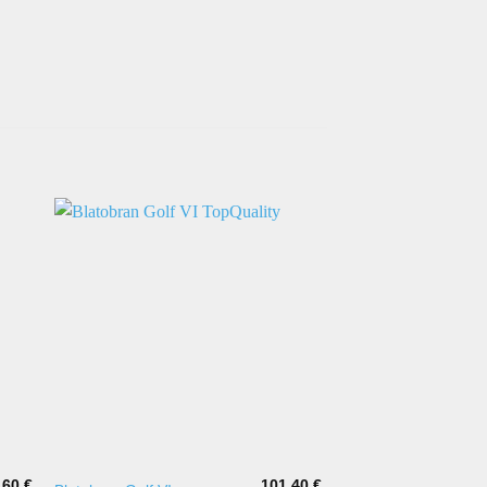
,60
€
101,40
€