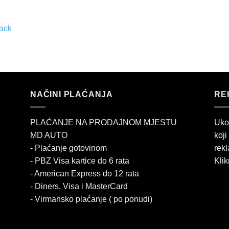
lack
NAČINI PLAĆANJA
RE
PLAĆANJE NA PRODAJNOM MJESTU
Uko
MD AUTO
koji
- Plaćanje gotovinom
rekl
- PBZ Visa kartice do 6 rata
Klik
- American Express do 12 rata
- Diners, Visa i MasterCard
- Virmansko plaćanje ( po ponudi)