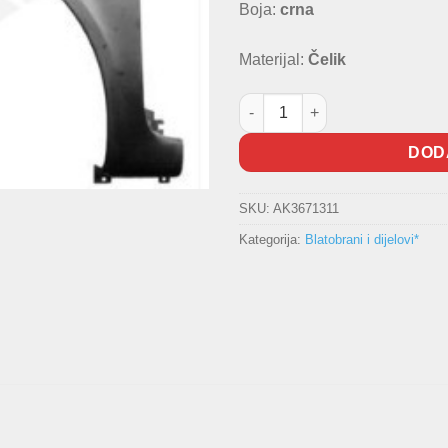
Boja:
crna
Materijal:
Čelik
Lijevi blatobran Renault Laguna
DOD
SKU:
AK3671311
Kategorija:
Blatobrani i dijelovi*