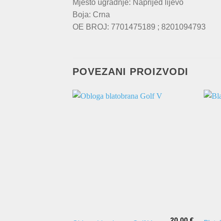
Mjesto ugradnje: Naprijed lijevo
Boja: Crna
OE BROJ: 7701475189 ; 8201094793
POVEZANI PROIZVODI
20,00
€