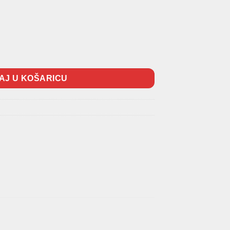
 II (-2005) količina
AJ U KOŠARICU