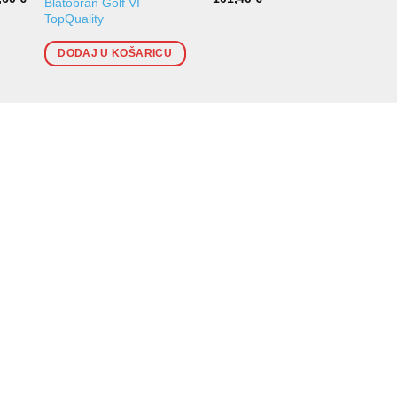
Blatobran Golf VI
Blatobran Golf VI
TopQuality
DODAJ U KOŠARI
DODAJ U KOŠARICU