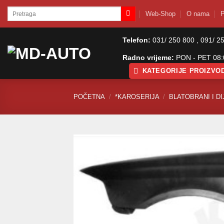
Skip
Pretraži:
Web-Shop
O nama
P
to
content
Telefon:
031/ 250 800 , 091/ 2
Radno vrijeme:
PON - PET 08:0
KATEGORIJE PROIZVO
POČETNA
/
*KAROSERIJA
/
BLATOBRANI I DI