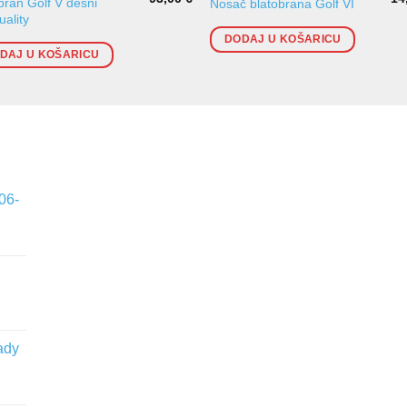
bran Golf V desni
Nosač blatobrana Golf VI
ality
DODAJ U KOŠARICU
DAJ U KOŠARICU
06-
ady