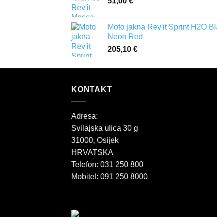
51,00
€
Moto jakna Rev'it Sprint H2O B
Neon Red
205,10
€
KONTAKT
Adresa:
Svilajska ulica 30 g
31000, Osijek
HRVATSKA
Telefon: 031 250 800
Mobitel: 091 250 8000