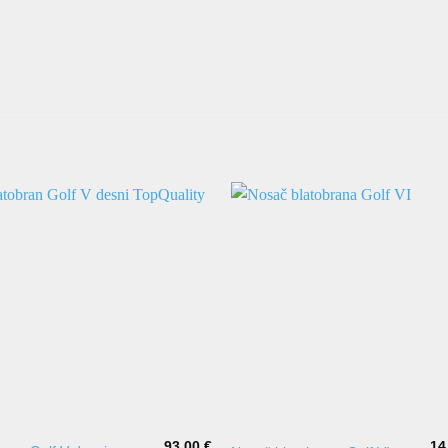
93,00
€
14