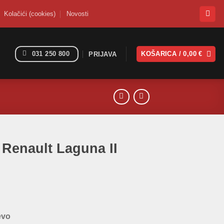
Kolačići (cookies)
Novosti
031 250 800
KOŠARICA /
0,00
€
PRIJAVA
 Renault Laguna II
evo