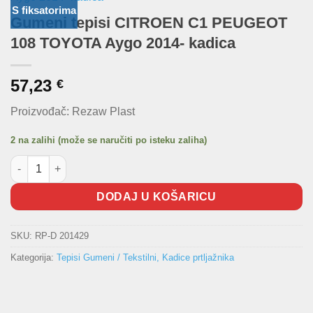
S fiksatorima
Gumeni tepisi CITROEN C1 PEUGEOT
108 TOYOTA Aygo 2014- kadica
57,23
€
Proizvođač: Rezaw Plast
2 na zalihi (može se naručiti po isteku zaliha)
Gumeni tepisi CITROEN C1 PEUGEOT 108 TOYOTA Aygo 2014- ka
DODAJ U KOŠARICU
SKU:
RP-D 201429
Kategorija:
Tepisi Gumeni / Tekstilni, Kadice prtljažnika