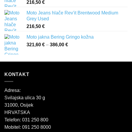
216,50
€
Moto Jeans hlače Rev'it Brentwood Medium
Grey Used
216,50
€
Moto jakna Bering Gringo kožna
321,60
€
–
386,00
€
Raspon
cijena:
od
321,60 €
do
KONTAKT
386,00 €
Adresa:
Svilajska ulica 30 g
31000, Osijek
HRVATSKA
Telefon: 031 250 800
Mobitel: 091 250 8000