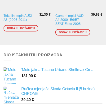
31,35
€
39,68
€
Tekstilni tepih AUDI
Gumeni tepisi AUDI
A6 (2006-2011)
A4 2000- B6/B7
SEAT Exeo 2008-
DODAJ U KOŠARICU
DODAJ U KOŠARICU
DIO ISTAKNUTIH PROIZVODA
'Moto jakna Tucano Urbano Shellmax Crna
181,90
€
Ručica mjenjača Škoda Octavia II (5 brzina)
CHROME
29,40
€