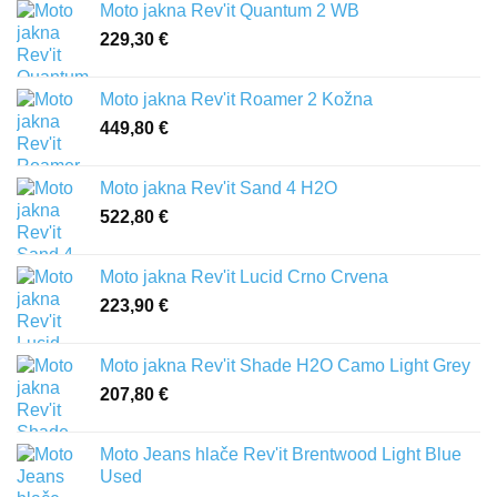
Moto jakna Rev'it Quantum 2 WB
229,30
€
Moto jakna Rev'it Roamer 2 Kožna
449,80
€
Moto jakna Rev'it Sand 4 H2O
522,80
€
Moto jakna Rev'it Lucid Crno Crvena
223,90
€
Moto jakna Rev'it Shade H2O Camo Light Grey
207,80
€
Moto Jeans hlače Rev'it Brentwood Light Blue
Used