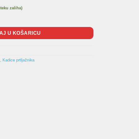
steku zaliha)
o II PEUGEOT Partner II 2008- kadica količina
AJ U KOŠARICU
, Kadice prtljažnika