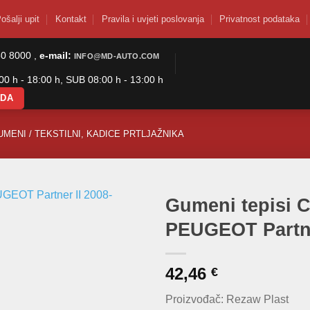
ošalji upit
Kontakt
Pravila i uvjeti poslovanja
Privatnost podataka
50 8000 ,
e-mail:
INFO@MD-AUTO.COM
0 h - 18:00 h, SUB 08:00 h - 13:00 h
ODA
UMENI / TEKSTILNI, KADICE PRTLJAŽNIKA
Gumeni tepisi C
PEUGEOT Partner
42,46
€
Proizvođač: Rezaw Plast