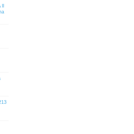
II
na
a
213