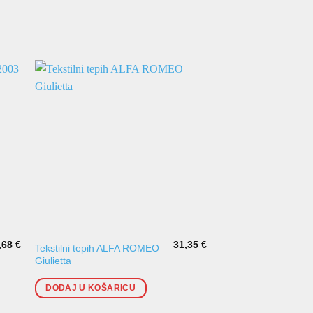
,68
€
31,35
€
Tekstilni tepih ALFA ROMEO
Gumeni tepisi ALF
Giulietta
GIULIETTA 2010- Sti
2002-2008
DODAJ U KOŠARICU
DODAJ U KOŠARI