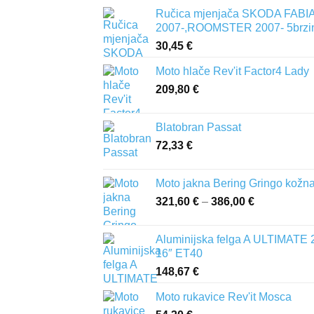
Ručica mjenjača SKODA FABIA 
2007-,ROOMSTER 2007- 5brzi
30,45
€
Moto hlače Rev'it Factor4 Lady
209,80
€
Blatobran Passat
72,33
€
Moto jakna Bering Gringo kožn
321,60
€
–
386,00
€
Raspon
cijena:
od
Aluminijska felga A ULTIMATE 
321,60 €
16″ ET40
do
148,67
€
386,00 €
Moto rukavice Rev'it Mosca