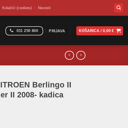
Kolačići (cookies)
Novosti
031 250 800
KOŠARICA /
0,00
€
PRIJAVA
ITROEN Berlingo II
 II 2008- kadica