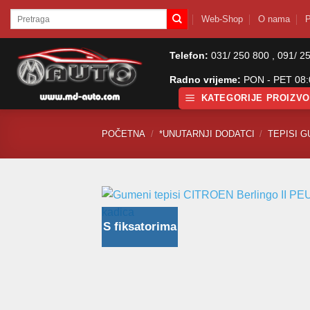
Skip
Pretraži:
Web-Shop
O nama
P
to
content
Telefon:
031/ 250 800 , 091/ 2
Radno vrijeme:
PON - PET 08:0
KATEGORIJE PROIZV
POČETNA
/
*UNUTARNJI DODATCI
/
TEPISI G
S fiksatorima