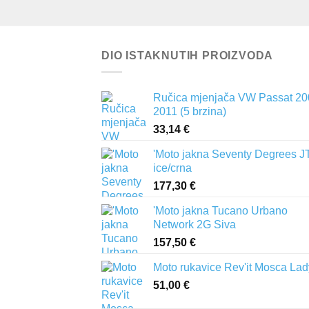
DIO ISTAKNUTIH PROIZVODA
Ručica mjenjača VW Passat 20
2011 (5 brzina)
33,14
€
'Moto jakna Seventy Degrees J
ice/crna
177,30
€
'Moto jakna Tucano Urbano
Network 2G Siva
157,50
€
Moto rukavice Rev'it Mosca Lad
51,00
€