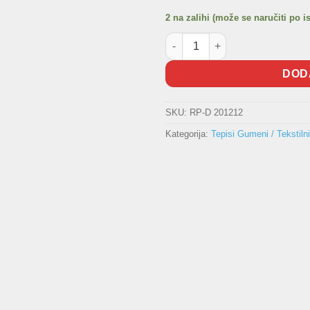
2 na zalihi (može se naručiti po i
Gumeni tepisi CITROEN Berling
DOD
SKU:
RP-D 201212
Kategorija:
Tepisi Gumeni / Tekstilni