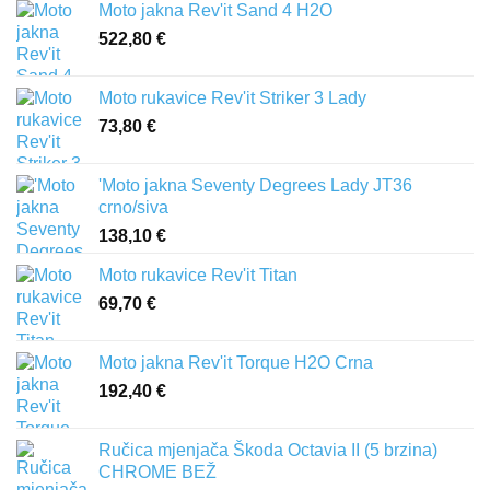
Moto jakna Rev'it Sand 4 H2O
522,80
€
Moto rukavice Rev'it Striker 3 Lady
73,80
€
'Moto jakna Seventy Degrees Lady JT36
crno/siva
138,10
€
Moto rukavice Rev'it Titan
69,70
€
Moto jakna Rev'it Torque H2O Crna
192,40
€
Ručica mjenjača Škoda Octavia II (5 brzina)
CHROME BEŽ