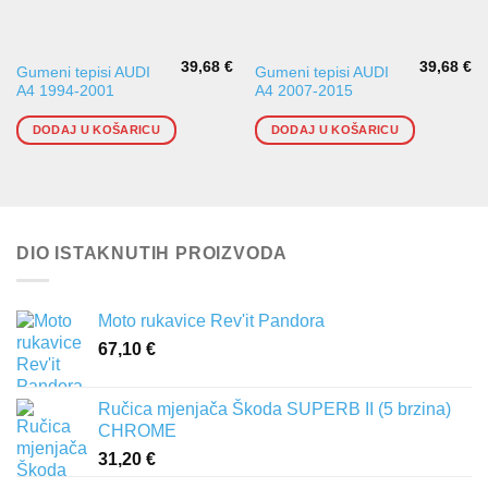
39,68
€
39,68
€
Gumeni tepisi AUDI
Gumeni tepisi AUDI
A4 1994-2001
A4 2007-2015
DODAJ U KOŠARICU
DODAJ U KOŠARICU
DIO ISTAKNUTIH PROIZVODA
Moto rukavice Rev'it Pandora
67,10
€
Ručica mjenjača Škoda SUPERB II (5 brzina)
CHROME
31,20
€