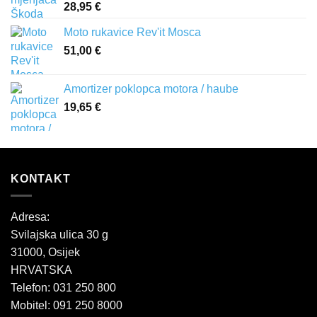
28,95
€
Moto rukavice Rev'it Mosca
51,00
€
Amortizer poklopca motora / haube
19,65
€
KONTAKT
Adresa:
Svilajska ulica 30 g
31000, Osijek
HRVATSKA
Telefon: 031 250 800
Mobitel: 091 250 8000