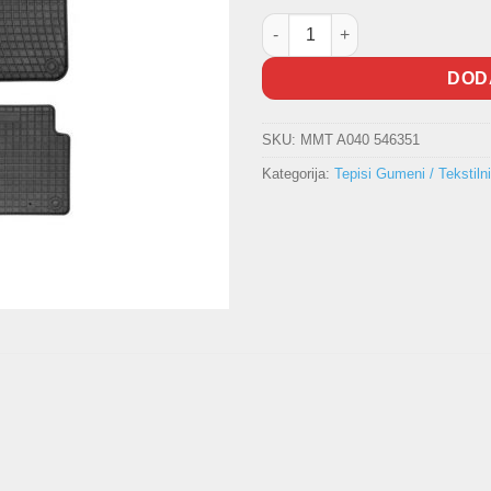
Gumeni tepisi BMW 3 E36 1999
DOD
SKU:
MMT A040 546351
Kategorija:
Tepisi Gumeni / Tekstilni