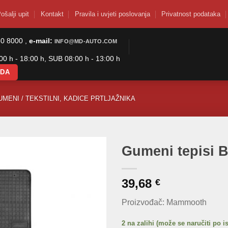
ošalji upit
Kontakt
Pravila i uvjeti poslovanja
Privatnost podataka
50 8000 ,
e-mail:
INFO@MD-AUTO.COM
0 h - 18:00 h, SUB 08:00 h - 13:00 h
ODA
UMENI / TEKSTILNI, KADICE PRTLJAŽNIKA
Gumeni tepisi 
39,68
€
Proizvođač: Mammooth
2 na zalihi (može se naručiti po i