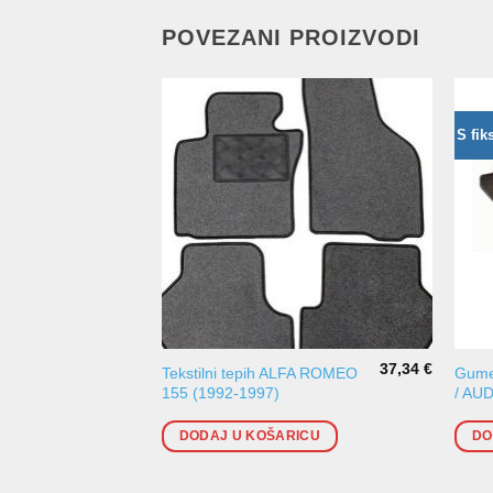
POVEZANI PROIZVODI
S fik
37,34
€
Tekstilni tepih ALFA ROMEO
Gumen
155 (1992-1997)
/ AUD
DODAJ U KOŠARICU
DO