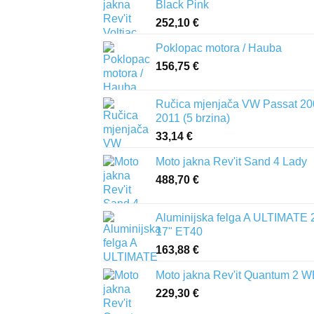
Black Pink
252,10
€
Poklopac motora / Hauba
156,75
€
Ručica mjenjača VW Passat 20
2011 (5 brzina)
33,14
€
Moto jakna Rev'it Sand 4 Lady
488,70
€
Aluminijska felga A ULTIMATE 
17" ET40
163,88
€
Moto jakna Rev'it Quantum 2 
229,30
€