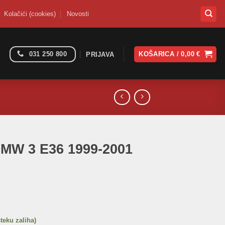
Kolačići (cookies)
Novosti
031 250 800
KOŠARICA /
0,00
€
PRIJAVA
BMW 3 E36 1999-2001
steku zaliha)