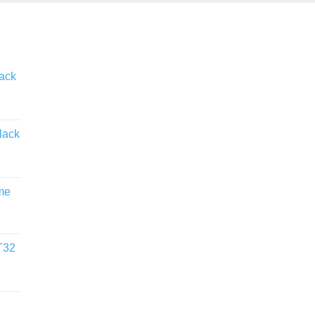
lack
lack
me
T32