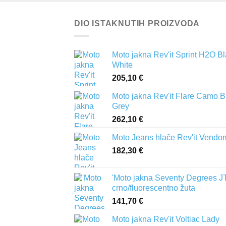
DIO ISTAKNUTIH PROIZVODA
Moto jakna Rev'it Sprint H2O B
White
205,10
€
Moto jakna Rev'it Flare Camo B
Grey
262,10
€
Moto Jeans hlače Rev'it Vendo
182,30
€
'Moto jakna Seventy Degrees J
crno/fluorescentno žuta
141,70
€
Moto jakna Rev'it Voltiac Lady