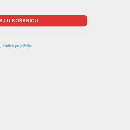
-2001 količina
AJ U KOŠARICU
, Kadice prtljažnika