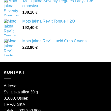
'Moto jakna Seventy Degrees Lady JT36
crno/siva
138,10
€
Moto jakna Rev'it Torque H2O
192,40
€
Moto jakna Rev'it Lucid Crno Crvena
223,90
€
KONTAKT
Adresa:
Svilajska ulica 30 g
31000, Osijek
HRVATSKA
Telefon: 031 250 800