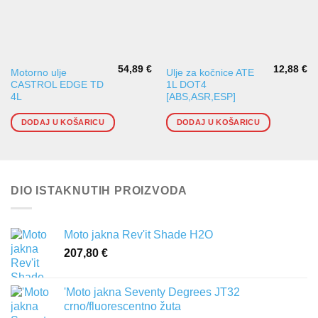
54,89
€
12,88
€
Motorno ulje
Ulje za kočnice ATE
CASTROL EDGE TD
1L DOT4
4L
[ABS,ASR,ESP]
DODAJ U KOŠARICU
DODAJ U KOŠARICU
DIO ISTAKNUTIH PROIZVODA
Moto jakna Rev'it Shade H2O
207,80
€
'Moto jakna Seventy Degrees JT32
crno/fluorescentno žuta