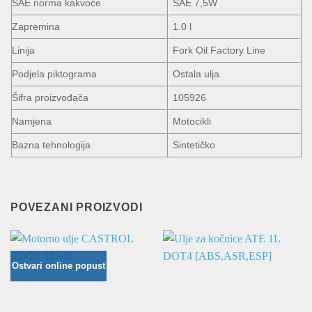
SAE norma kakvoće
SAE 7,5W
Zapremina
1.0 l
Linija
Fork Oil Factory Line
Podjela piktograma
Ostala ulja
Šifra proizvođača
105926
Namjena
Motocikli
Bazna tehnologija
Sintetičko
POVEZANI PROIZVODI
Ostvari online popust