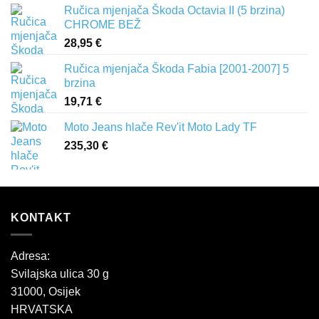
Ručica mjenjača Škoda Octavia II (5 brzina)
CHROME BEŽ
28,95
€
Ručica mjenjača Škoda Fabia [2001-2007] 5
brzina
19,71
€
Moto Jeans hlače Rev'it Moto Lady TF
235,30
€
KONTAKT
Adresa:
Svilajska ulica 30 g
31000, Osijek
HRVATSKA