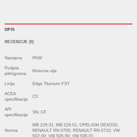
OPIS
RECENZIJE (0)
Namjena
PKW
Podjela
Motorna ulja
piktograma
Linija
Edge Titanium FST
ACEA
C3
specifikacija
API
SN; CF
specifikacija
MB 229.31; MB 229.51; OPEL/GM DEXOS2;
Norma
RENAULT RN 0700; RENAULT RN 0710; VW
502.00; VW 505.00; VW 505.01