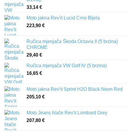
33,14
€
Moto jakna Rev'it Lucid Crno Bijela
223,90
€
Ručica mjenjača Škoda Octavia II (5 brzina)
CHROME
29,40
€
Ručica mjenjača VW Golf IV (5 brzina)
16,65
€
Moto jakna Rev'it Sprint H2O Black Neon Red
205,10
€
Moto Jeans hlače Rev'it Lombard Grey
207,80
€