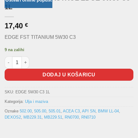
1L
17,40
€
EDGE FST TITANIUM 5W30 C3
9 na zalihi
Motorno ulje CASTROL EDGE 5W30 C3 1L količina
DODAJ U KOŠARICU
SKU:
EDGE 5W30 C3 1L
Kategorija:
Ulja i maziva
Oznake
502.00
,
505.00
,
505.01
,
ACEA C3
,
API SN
,
BMW LL-04
,
DEXOS2
,
MB229.31
,
MB229.51
,
RN0700
,
RN0710