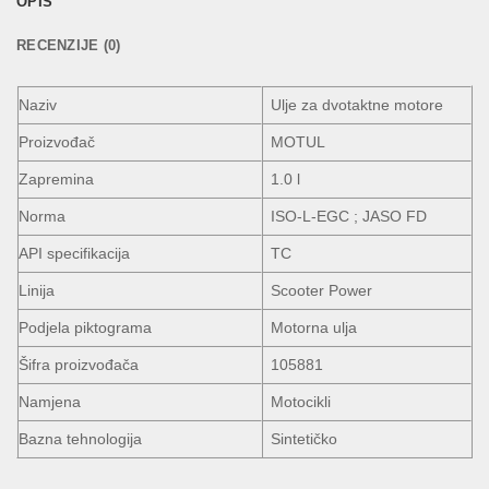
OPIS
RECENZIJE (0)
Naziv
Ulje za dvotaktne motore
Proizvođač
MOTUL
Zapremina
1.0 l
Norma
ISO-L-EGC ; JASO FD
API specifikacija
TC
Linija
Scooter Power
Podjela piktograma
Motorna ulja
Šifra proizvođača
105881
Namjena
Motocikli
Bazna tehnologija
Sintetičko