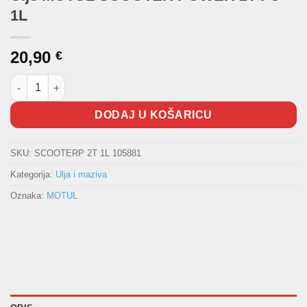
1L
20,90
€
Ulje MOTUL SCOOTER POWER 2T FC 1L količina
DODAJ U KOŠARICU
SKU:
SCOOTERP 2T 1L 105881
Kategorija:
Ulja i maziva
Oznaka:
MOTUL