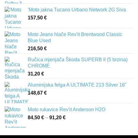
'Moto jakna Tucano Urbano Network 2G Siva
157,50
€
Moto Jeans hlače Rev'it Brentwood Classic
Blue Used
216,50
€
Ručica mjenjača Škoda SUPERB II (5 brzina)
CHROME
31,20
€
Aluminijska felga A ULTIMATE 213 Silver 16"
148,67
€
Moto rukavice Rev'it Anderson H2O
84,50
€
–
91,20
€
Raspon
cijena:
od
84,50 €