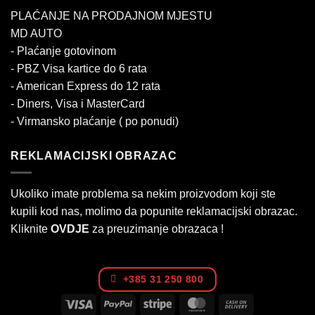
PLAĆANJE NA PRODAJNOM MJESTU
MD AUTO
- Plaćanje gotovinom
- PBZ Visa kartice do 6 rata
- American Express do 12 rata
- Diners, Visa i MasterCard
- Virmansko plaćanje ( po ponudi)
REKLAMACIJSKI OBRAZAC
Ukoliko imate problema sa nekim proizvodom koji ste
kupili kod nas, molimo da popunite reklamacijski obrazac.
Kliknite
OVDJE
za preuzimanje obrazaca !
+385 31 250 800
Visa
PayPal
Stripe
MasterCard
Cash