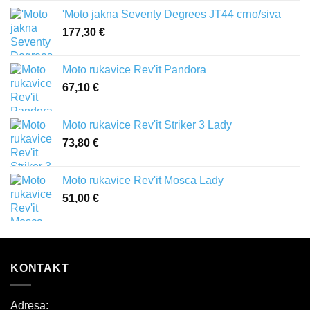
'Moto jakna Seventy Degrees JT44 crno/siva
177,30
€
Moto rukavice Rev'it Pandora
67,10
€
Moto rukavice Rev'it Striker 3 Lady
73,80
€
Moto rukavice Rev'it Mosca Lady
51,00
€
KONTAKT
Adresa: