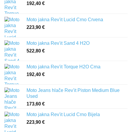
192,40
€
Moto jakna Rev'it Lucid Crno Crvena
223,90
€
Moto jakna Rev'it Sand 4 H2O
522,80
€
Moto jakna Rev'it Torque H2O Crna
192,40
€
Moto Jeans hlače Rev'it Piston Medium Blue
Used
173,60
€
Moto jakna Rev'it Lucid Crno Bijela
223,90
€