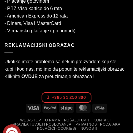
- Plaćanje gotovinom
- PBZ Visa kartice do 6 rata
- American Express do 12 rata
- Diners, Visa i MasterCard
- Virmansko plaćanje ( po ponudi)
REKLAMACIJSKI OBRAZAC
Ukoliko imate problema sa nekim proizvodom koji ste
kupili kod nas, molimo da popunite reklamacijski obrazac.
Kliknite
OVDJE
za preuzimanje obrazaca !
+385 31 250 800
Visa
PayPal
Stripe
MasterCard
Cash
On
WEB-SHOP
O NAMA
POŠALJI UPIT
KONTAKT
Delivery
PRAVILA I UVJETI POSLOVANJA
PRIVATNOST PODATAKA
KOLAČIĆI (COOKIES)
NOVOSTI