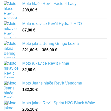
Moto hlače Rev'it Factor4 Lady
209,80
€
Moto rukavice Rev'it Hydra 2 H2O
87,80
€
Moto jakna Bering Gringo kožna
321,60
€
–
386,00
€
Raspon
cijena:
od
Moto rukavice Rev'it Prime
321,60 €
82,50
€
do
386,00 €
Moto Jeans hlače Rev'it Vendome
182,30
€
Moto jakna Rev'it Sprint H2O Black White
205,10
€