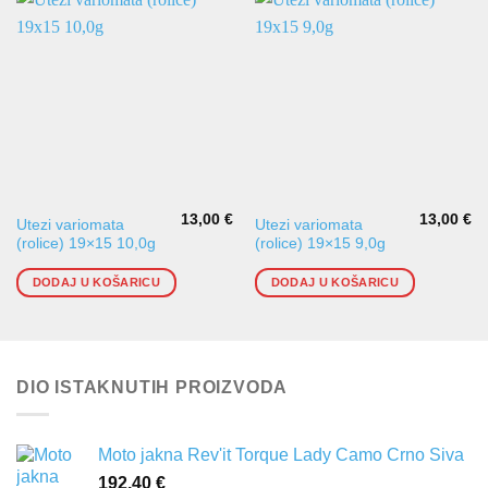
13,00
€
13,00
€
Utezi variomata
Utezi variomata
(rolice) 19×15 10,0g
(rolice) 19×15 9,0g
DODAJ U KOŠARICU
DODAJ U KOŠARICU
DIO ISTAKNUTIH PROIZVODA
Moto jakna Rev'it Torque Lady Camo Crno Siva
192,40
€