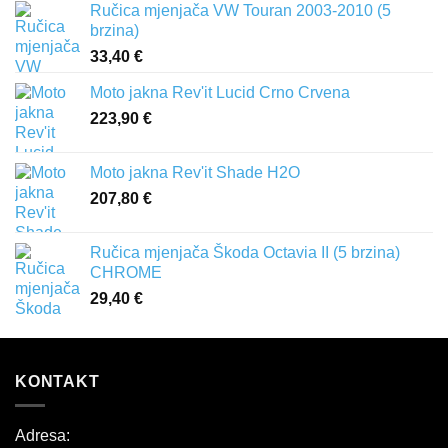
Ručica mjenjača VW Touran 2003-2010 (5
brzina)
33,40
€
Moto jakna Rev'it Lucid Crno Crvena
223,90
€
Moto jakna Rev'it Shade H2O
207,80
€
Ručica mjenjača Škoda Octavia II (5 brzina)
CHROME
29,40
€
KONTAKT
Adresa: