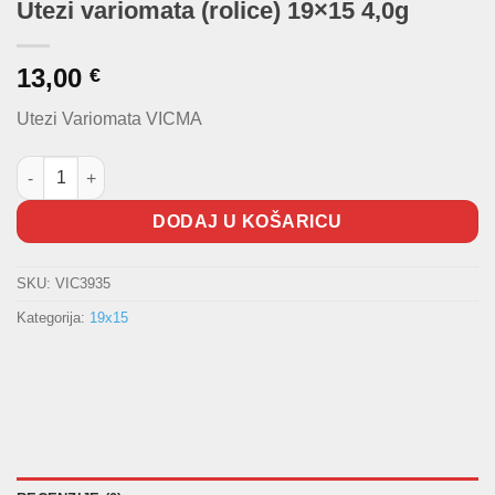
Utezi variomata (rolice) 19×15 4,0g
13,00
€
Utezi Variomata VICMA
Utezi variomata (rolice) 19x15 4,0g količina
DODAJ U KOŠARICU
SKU:
VIC3935
Kategorija:
19x15