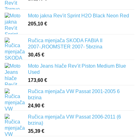
Moto jakna Rev'it Sprint H2O Black Neon Red
205,10
€
Ručica mjenjača SKODA FABIA II
2007-,ROOMSTER 2007- 5brzina
30,45
€
Moto Jeans hlače Rev'it Piston Medium Blue
Used
173,60
€
Ručica mjenjača VW Passat 2001-2005 6
brzina
24,90
€
Ručica mjenjača VW Passat 2006-2011 (6
brzina)
35,39
€