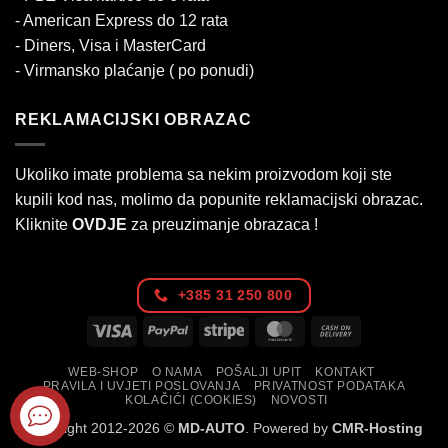
- American Express do 12 rata
- Diners, Visa i MasterCard
- Virmansko plaćanje ( po ponudi)
REKLAMACIJSKI OBRAZAC
Ukoliko imate problema sa nekim proizvodom koji ste
kupili kod nas, molimo da popunite reklamacijski obrazac.
Kliknite
OVDJE
za preuzimanje obrazaca !
+385 31 250 800
Visa
PayPal
Stripe
MasterCard
Cash
On
WEB-SHOP
O NAMA
POŠALJI UPIT
KONTAKT
Delivery
PRAVILA I UVJETI POSLOVANJA
PRIVATNOST PODATAKA
KOLAČIĆI (COOKIES)
NOVOSTI
Copyright 2012-2026 ©
MD-AUTO
. Powered by
CMR-Hosting