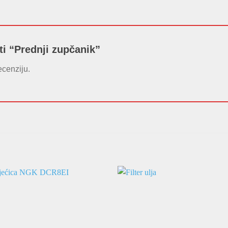
ati “Prednji zupčanik”
ecenziju.