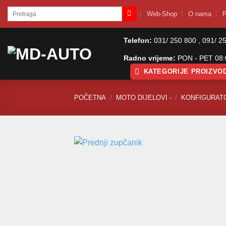
Skip
Pretraži:
Web-Shop
O nama
P
to
content
Telefon:
031/ 250 800 , 091/ 2
Radno vrijeme:
PON - PET 08:0
KATEGORIJE PROIZVO
POČETNA
/
MOTO DIJELOVI -
/
KONFIGURAT