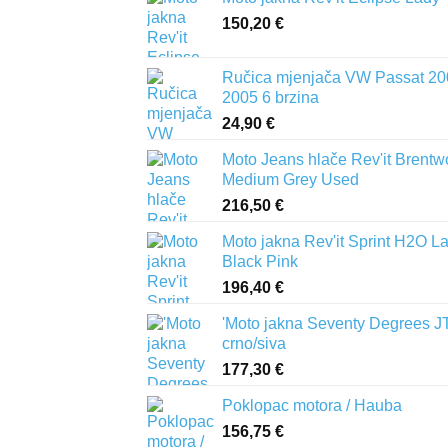
150,20
€
Ručica mjenjača VW Passat 20
2005 6 brzina
24,90
€
Moto Jeans hlače Rev'it Brent
Medium Grey Used
216,50
€
Moto jakna Rev'it Sprint H2O L
Black Pink
196,40
€
'Moto jakna Seventy Degrees J
crno/siva
177,30
€
Poklopac motora / Hauba
156,75
€