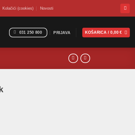
Kolačići (cookies)
Novosti
031 250 800
KOŠARICA /
0,00
€
PRIJAVA
k