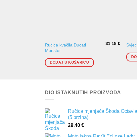
31,18
€
Ručica kvačila Ducati
Svje
Monster
DO
DODAJ U KOŠARICU
DIO ISTAKNUTIH PROIZVODA
Ručica mjenjača Škoda Octavia 
(5 brzina)
29,40
€
Moto jakna Rev'it Eclipse Lady