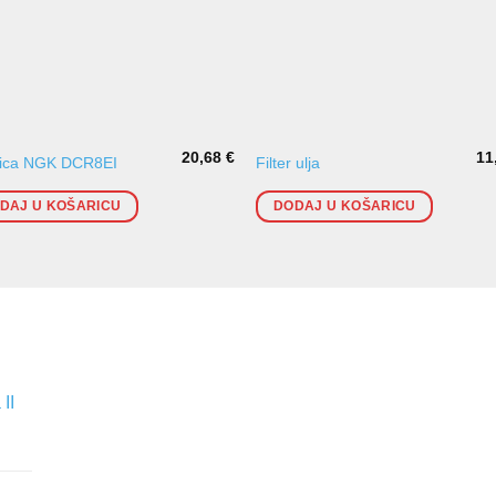
20,68
€
11
ćica NGK DCR8EI
Filter ulja
DAJ U KOŠARICU
DODAJ U KOŠARICU
II