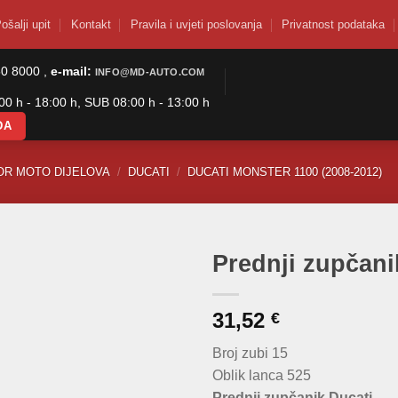
ošalji upit
Kontakt
Pravila i uvjeti poslovanja
Privatnost podataka
50 8000 ,
e-mail:
INFO@MD-AUTO.COM
0 h - 18:00 h, SUB 08:00 h - 13:00 h
DA
OR MOTO DIJELOVA
/
DUCATI
/
DUCATI MONSTER 1100 (2008-2012)
Prednji zupčani
31,52
€
Broj zubi 15
Oblik lanca 525
Prednji zupčanik Ducati