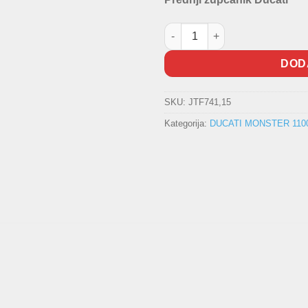
Prednji zupčanik količina
DOD
SKU:
JTF741,15
Kategorija:
DUCATI MONSTER 1100 