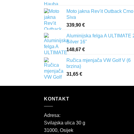
Moto jakna Rev'it Outback Crno
Siva
339,90
€
Aluminijska felga A ULTIMATE 
Silver 16"
148,67
€
Ručica mjenjača VW Golf V (6
brzina)
31,65
€
KONTAKT
Adresa:
Svilajska ulica 30 g
31000, Osijek