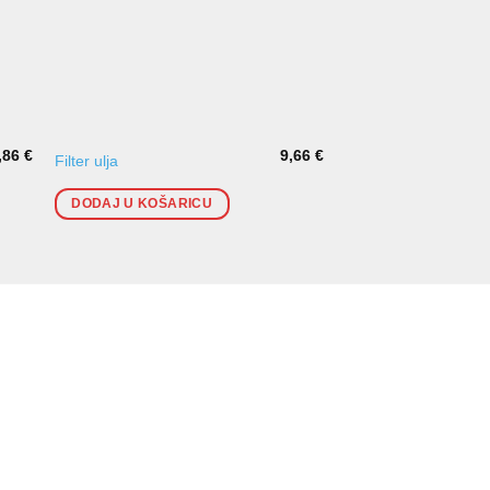
,86
€
9,66
€
Filter ulja
Disk pločice prednj
DODAJ U KOŠARICU
DODAJ U KOŠARI