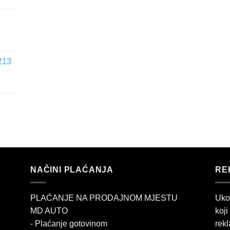
213
NAČINI PLAĆANJA
RE
PLAĆANJE NA PRODAJNOM MJESTU
Uko
MD AUTO
koji
- Plaćanje gotovinom
rekl