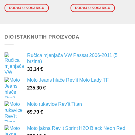
DODAJ U KOŠARICU
DODAJ U KOŠARICU
DIO ISTAKNUTIH PROIZVODA
Ručica mjenjača VW Passat 2006-2011 (5
brzina)
33,14
€
Moto Jeans hlače Rev'it Moto Lady TF
235,30
€
Moto rukavice Rev'it Titan
69,70
€
Moto jakna Rev'it Sprint H2O Black Neon Red