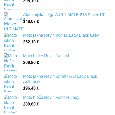
205,10
€
Aluminijska felga A ULTIMATE 213 Silver 16"
148,67
€
Moto jakna Rev'it Voltiac Lady Black Grey
252,10
€
Moto hlače Rev'it Factor4
209,80
€
Moto jakna Rev'it Sprint H2O Lady Black
Anthracite
196,40
€
Moto hlače Rev'it Factor4 Lady
209,80
€