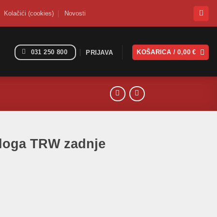
Kolačići (cookies)
Novosti
031 250 800
KOŠARICA /
0,00
€
PRIJAVA
bloga TRW zadnje