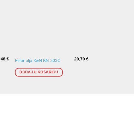
,48
€
20,70
€
Filter ulja K&N KN-303C
Filter ulja
DODAJ U KOŠARICU
DODAJ U KOŠARI