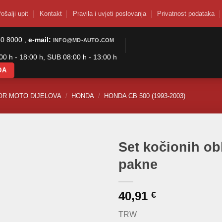
ošalji upit
Kontakt
Pravila i uvjeti poslovanja
Privatnost podataka
50 8000 ,
e-mail:
INFO@MD-AUTO.COM
0 h - 18:00 h, SUB 08:00 h - 13:00 h
DA
OR MOTO DIJELOVA
/
HONDA
/
HONDA CB 500 (1993-2003)
Set kočionih o
pakne
40,91
€
TRW