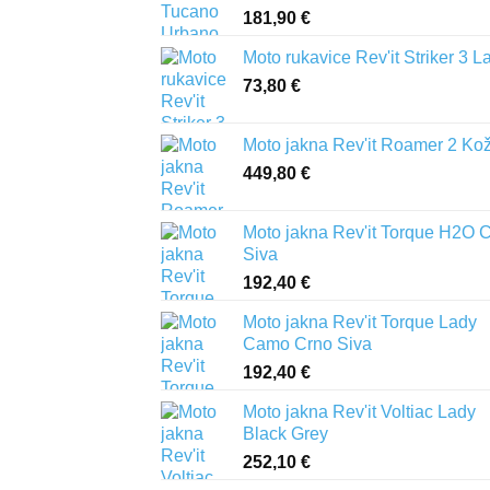
181,90
€
Moto rukavice Rev'it Striker 3 L
73,80
€
Moto jakna Rev'it Roamer 2 Ko
449,80
€
Moto jakna Rev'it Torque H2O 
Siva
192,40
€
Moto jakna Rev'it Torque Lady
Camo Crno Siva
192,40
€
Moto jakna Rev'it Voltiac Lady
Black Grey
252,10
€