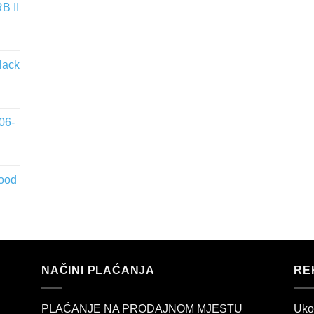
B II
lack
06-
wood
NAČINI PLAĆANJA
RE
PLAĆANJE NA PRODAJNOM MJESTU
Uko