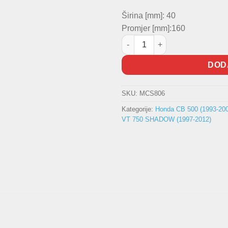
Širina [mm]: 40
Promjer [mm]:160
Set kočionih obloga TRW zadn
DOD
SKU:
MCS806
Kategorije:
Honda CB 500 (1993-200
VT 750 SHADOW (1997-2012)