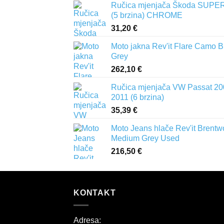
Ručica mjenjača Škoda SUPER
(5 brzina) CHROME
31,20
€
Moto jakna Rev'it Flare Camo B
Grey
262,10
€
Ručica mjenjača VW Passat 20
2011 (6 brzina)
35,39
€
Moto Jeans hlače Rev'it Brent
Medium Grey Used
216,50
€
KONTAKT
Adresa: