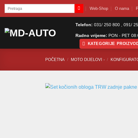
Skip
Pretraži:
Web-Shop
O nama
P
to
content
Telefon:
031/ 250 800 , 091/ 2
Radno vrijeme:
PON - PET 08:0
KATEGORIJE PROIZVO
POČETNA
/
MOTO DIJELOVI -
/
KONFIGURAT