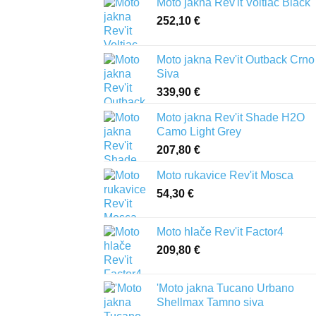
Moto jakna Rev'it Voltiac Black
252,10
€
Moto jakna Rev'it Outback Crno
Siva
339,90
€
Moto jakna Rev'it Shade H2O
Camo Light Grey
207,80
€
Moto rukavice Rev'it Mosca
54,30
€
Moto hlače Rev'it Factor4
209,80
€
'Moto jakna Tucano Urbano
Shellmax Tamno siva