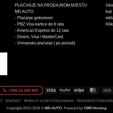
PLAĆANJE NA PRODAJNOM MJESTU
Uko
MD AUTO
koji
- Plaćanje gotovinom
rekl
- PBZ Visa kartice do 6 rata
Klik
- American Express do 12 rata
- Diners, Visa i MasterCard
- Virmansko plaćanje ( po ponudi)
Visa
PayPal
Stripe
MasterC
+385 31 250 800
IT
KONTAKT
PRAVILA I UVJETI POSLOVANJA
PRIVATNOST PODATA
Copyright 2012-2026 ©
MD-AUTO
. Powered by
CMR-Hosting