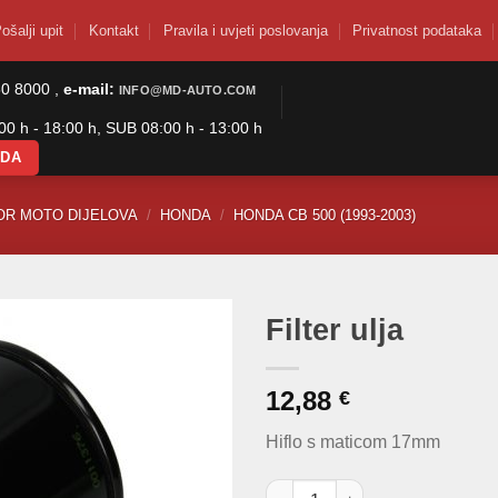
ošalji upit
Kontakt
Pravila i uvjeti poslovanja
Privatnost podataka
50 8000 ,
e-mail:
INFO@MD-AUTO.COM
0 h - 18:00 h, SUB 08:00 h - 13:00 h
ODA
OR MOTO DIJELOVA
/
HONDA
/
HONDA CB 500 (1993-2003)
Filter ulja
12,88
€
Hiflo s maticom 17mm
Filter ulja količina