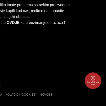
liko imate problema sa nekim proizvodom
 ste kupili kod nas, molimo da popunite
amacijski obrazac.
nite
OVDJE
za preuzimanje obrazaca !
Kontaktirajte
ard
Cash
nas
On
KA
KOLAČIĆI (COOKIES)
NOVOSTI
Delivery