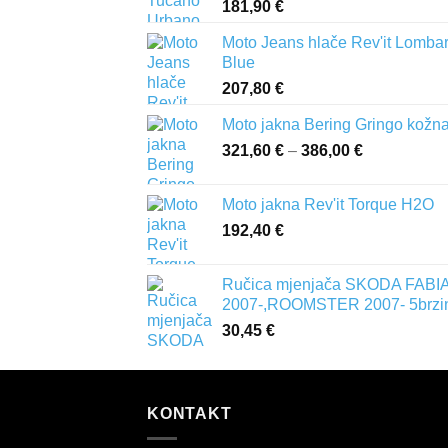
181,90
€
Moto Jeans hlače Rev'it Lomba
Blue
207,80
€
Moto jakna Bering Gringo kožn
321,60
€
–
386,00
€
Raspon
cijena:
od
Moto jakna Rev'it Torque H2O
321,60 €
192,40
€
do
386,00 €
Ručica mjenjača SKODA FABIA 
2007-,ROOMSTER 2007- 5brzi
30,45
€
KONTAKT