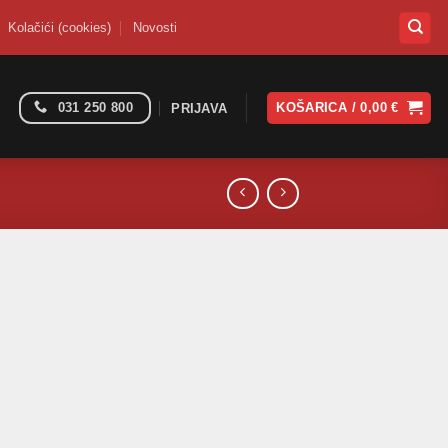
Kolačići (cookies)
Novosti
031 250 800
KOŠARICA /
0,00
€
PRIJAVA