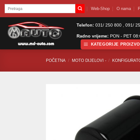
Skip
Pretraži:
Web-Shop
O nama
P
to
content
Telefon:
031/ 250 800 , 091/ 2
Radno vrijeme:
PON - PET 08:0
KATEGORIJE PROIZV
POČETNA
/
MOTO DIJELOVI -
/
KONFIGURAT