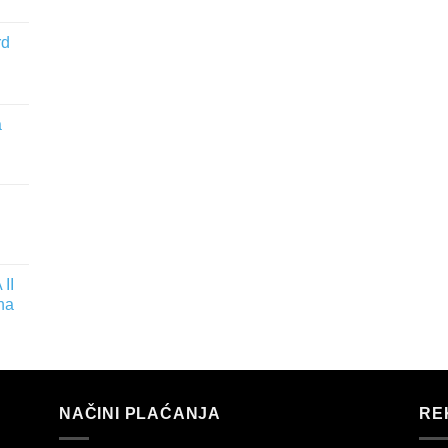
rd
a
II
na
NAČINI PLAĆANJA
RE