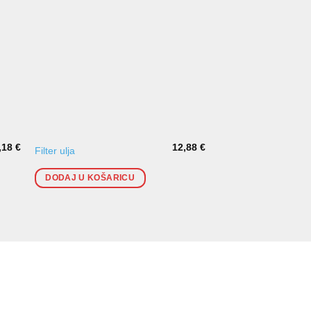
,18
€
12,88
€
Filter ulja
Uljne brtve prednjeg 
DODAJ U KOŠARICU
DODAJ U KOŠARI