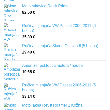
Moto rukavice Rev'it Prime
82,50
€
Ručica mjenjača VW Passat 2006-2011 (6
brzina)
35,39
€
Ručica mjenjača Škoda Octavia II (5 brzina)
29,40
€
Amortizer poklopca motora / haube
19,65
€
Ručica mjenjača VW Passat 2006-2011 (5
brzina)
33,14
€
Moto jakna Rev'it Roamer 2 Kožna