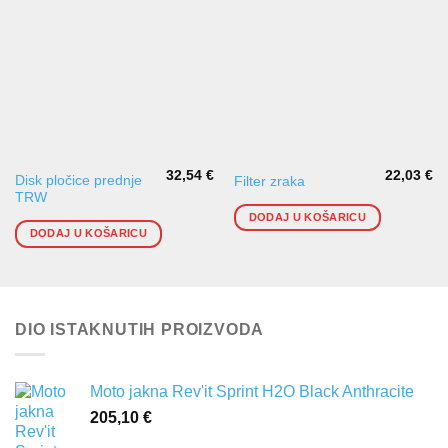
32,54
€
22,03
€
Disk pločice prednje
Filter zraka
TRW
DODAJ U KOŠARICU
DODAJ U KOŠARICU
DIO ISTAKNUTIH PROIZVODA
Moto jakna Rev'it Sprint H2O Black Anthracite
205,10
€