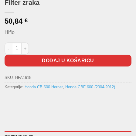
Filter zraka
50,84
€
Hiflo
Filter zraka količina
DODAJ U KOŠARICU
SKU:
HFA1618
Kategorije:
Honda CB 600 Hornet
,
Honda CBF 600 (2004-2012)