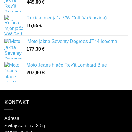
449,80
€
Ručica mjenjača VW Golf IV (5 brzina)
16,65
€
'Moto jakna Seventy Degrees JT44 ice/crna
177,30
€
Moto Jeans hlače Rev'it Lombard Blue
207,80
€
KONTAKT
Adresa:
Svilajska ulica 30 g