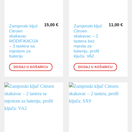
15,00
€
11,00
€
Zamjenski ključ
Zamjenski ključ
Citroen
Citroen
skakavac
skakavac – 2
MODIFIKACIJA
tastera bez
– 3 tastera sa
mjesta za
mjestom za
bateriju, profil
bateriju
ključa: VA2
DODAJ U KOŠARICU
DODAJ U KOŠARICU