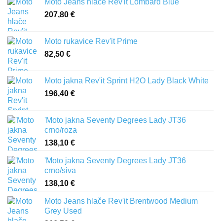
Moto Jeans hlače Rev'it Lombard Blue
207,80
€
Moto rukavice Rev'it Prime
82,50
€
Moto jakna Rev'it Sprint H2O Lady Black White
196,40
€
'Moto jakna Seventy Degrees Lady JT36
crno/roza
138,10
€
'Moto jakna Seventy Degrees Lady JT36
crno/siva
138,10
€
Moto Jeans hlače Rev'it Brentwood Medium
Grey Used