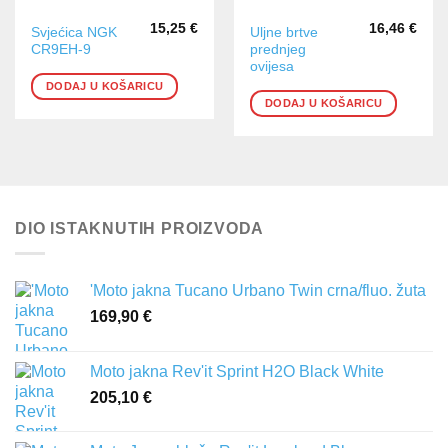
15,25
€
16,46
€
Svjećica NGK
Uljne brtve
CR9EH-9
prednjeg
ovijesa
DODAJ U KOŠARICU
DODAJ U KOŠARICU
DIO ISTAKNUTIH PROIZVODA
'Moto jakna Tucano Urbano Twin crna/fluo. žuta
169,90
€
Moto jakna Rev'it Sprint H2O Black White
205,10
€