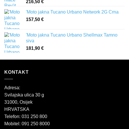
216,50
€
'Moto jakna Tucano Urbano Network 2G Crna
157,50
€
'Moto jakna Tucano Urbano Shellmax Tamno
siva
181,90
€
KONTAKT
Adresa:
Svilajska ulica 30 g
31000, Osijek
HRVATSKA
Telefon: 031 250 800
Mobitel: 091 250 8000