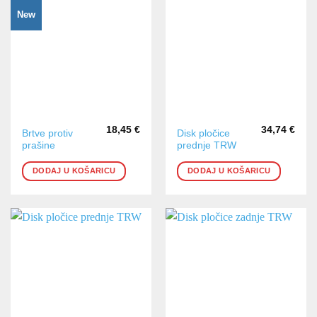
New
18,45
€
34,74
€
Brtve protiv
Disk pločice
prašine
prednje TRW
DODAJ U KOŠARICU
DODAJ U KOŠARICU