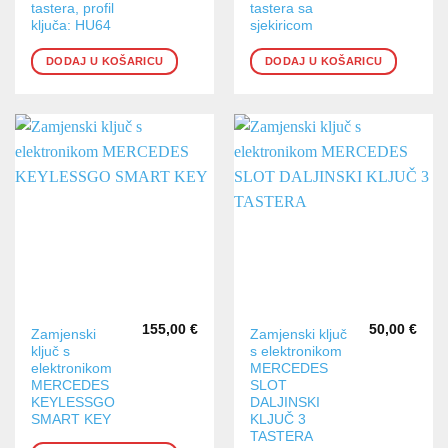
tastera, profil
tastera sa
ključa: HU64
sjekiricom
DODAJ U KOŠARICU
DODAJ U KOŠARICU
155,00
€
50,00
€
Zamjenski
Zamjenski ključ
ključ s
s elektronikom
elektronikom
MERCEDES
MERCEDES
SLOT
KEYLESSGO
DALJINSKI
SMART KEY
KLJUČ 3
TASTERA