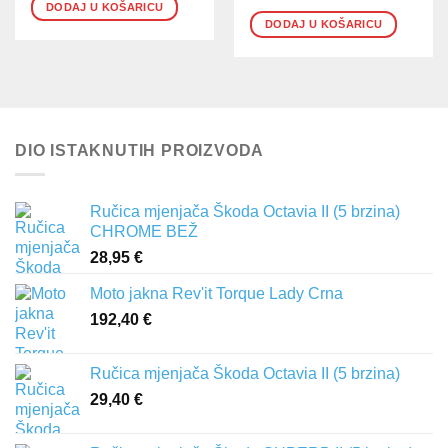
DODAJ U KOŠARICU
DODAJ U KOŠARICU
DIO ISTAKNUTIH PROIZVODA
Ručica mjenjača Škoda Octavia II (5 brzina)
CHROME BEŽ
28,95
€
Moto jakna Rev'it Torque Lady Crna
192,40
€
Ručica mjenjača Škoda Octavia II (5 brzina)
29,40
€