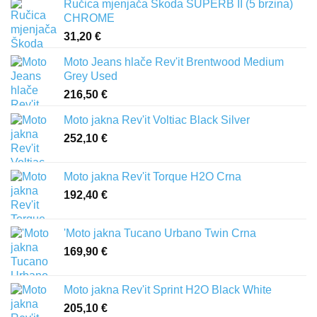
Ručica mjenjača Škoda SUPERB II (5 brzina)
CHROME
31,20
€
Moto Jeans hlače Rev'it Brentwood Medium
Grey Used
216,50
€
Moto jakna Rev'it Voltiac Black Silver
252,10
€
Moto jakna Rev'it Torque H2O Crna
192,40
€
'Moto jakna Tucano Urbano Twin Crna
169,90
€
Moto jakna Rev'it Sprint H2O Black White
205,10
€