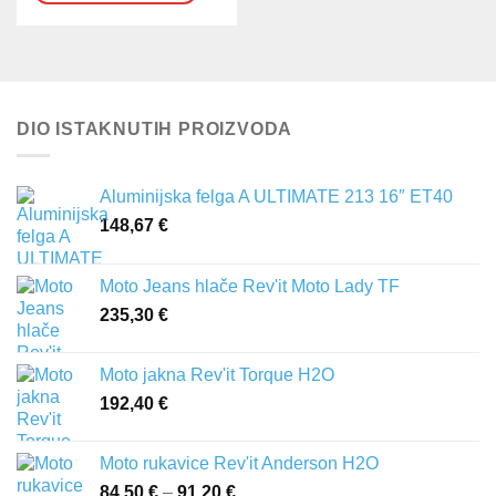
DIO ISTAKNUTIH PROIZVODA
Aluminijska felga A ULTIMATE 213 16″ ET40
148,67
€
Moto Jeans hlače Rev'it Moto Lady TF
235,30
€
Moto jakna Rev'it Torque H2O
192,40
€
Moto rukavice Rev'it Anderson H2O
84,50
€
–
91,20
€
Raspon