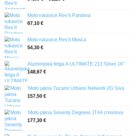
cijena:
od
Moto rukavice Rev'it Pandora
84,50 €
67,10
€
do
91,20 €
Moto rukavice Rev'it Mosca
54,30
€
Aluminijska felga A ULTIMATE 213 Silver 16"
148,67
€
'Moto jakna Tucano Urbano Network 2G Siva
157,50
€
'Moto jakna Seventy Degrees JT44 crno/siva
177,30
€