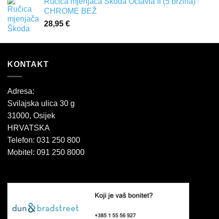
Ručica mjenjača Škoda Octavia II (5 brzina)
CHROME BEŽ
28,95
€
KONTAKT
Adresa:
Svilajska ulica 30 g
31000, Osijek
HRVATSKA
Telefon: 031 250 800
Mobitel: 091 250 8000