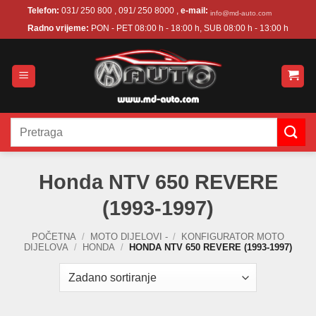
Skip
Telefon:
031/ 250 800 , 091/ 250 8000 ,
e-mail:
info@md-auto.com
to
Radno vrijeme:
PON - PET 08:00 h - 18:00 h, SUB 08:00 h - 13:00 h
content
Pretraži:
Honda NTV 650 REVERE
(1993-1997)
POČETNA
/
MOTO DIJELOVI -
/
KONFIGURATOR MOTO
DIJELOVA
/
HONDA
/
HONDA NTV 650 REVERE (1993-1997)