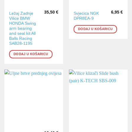
35,50
€
6,95
€
Ležaj Zadnje
Svjećica NGK
Vilice BMW
DPR8EA-9
HONDA Swing
arm bearing
DODAJ U KOŠARICU
and seal kit All
Balls Racing
SAB28-1195
DODAJ U KOŠARICU