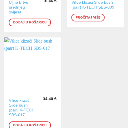
16,46
€
Uljne brtve
Vilice klizači Slide bush
prednjeg
(pair) K-TECH SBS-009
ovijesa
PROČITAJ VIŠE
DODAJ U KOŠARICU
34,40
€
Vilice klizači
Slide bush
(pair) K-TECH
SBS-017
DODAJ U KOŠARICU