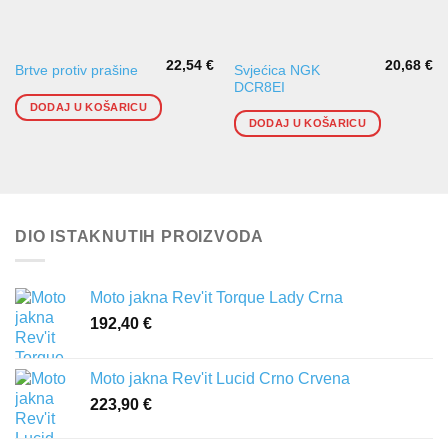
22,54
€
20,68
€
Svjećica NGK
Brtve protiv prašine
DCR8EI
DODAJ U KOŠARICU
DODAJ U KOŠARICU
DIO ISTAKNUTIH PROIZVODA
Moto jakna Rev'it Torque Lady Crna
192,40
€
Moto jakna Rev'it Lucid Crno Crvena
223,90
€