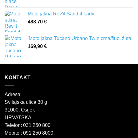
Moto jakna Rev'it Sand 4 Lady
488,70
€
'Moto jakna Tucano Urbano Twin crna/fluo. žuta
169,90
€
KONTAKT
Adresa:
Svilajska ulica 30 g
31000, Osijek
HRVATSKA
Telefon: 031 250 800
Mobitel: 091 250 8000