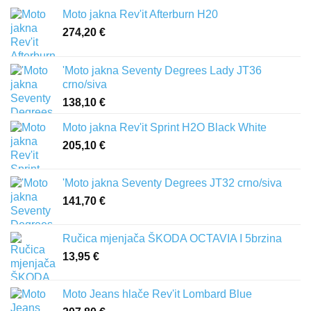
Moto jakna Rev'it Afterburn H20
274,20
€
'Moto jakna Seventy Degrees Lady JT36
crno/siva
138,10
€
Moto jakna Rev'it Sprint H2O Black White
205,10
€
'Moto jakna Seventy Degrees JT32 crno/siva
141,70
€
Ručica mjenjača ŠKODA OCTAVIA I 5brzina
13,95
€
Moto Jeans hlače Rev'it Lombard Blue