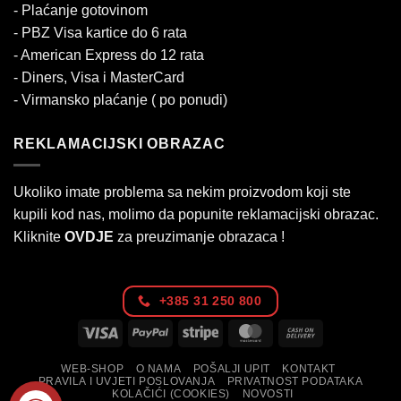
- Plaćanje gotovinom
- PBZ Visa kartice do 6 rata
- American Express do 12 rata
- Diners, Visa i MasterCard
- Virmansko plaćanje ( po ponudi)
REKLAMACIJSKI OBRAZAC
Ukoliko imate problema sa nekim proizvodom koji ste
kupili kod nas, molimo da popunite reklamacijski obrazac.
Kliknite
OVDJE
za preuzimanje obrazaca !
+385 31 250 800
Visa
PayPal
Stripe
MasterCard
Cash
On
WEB-SHOP
O NAMA
POŠALJI UPIT
KONTAKT
Delivery
PRAVILA I UVJETI POSLOVANJA
PRIVATNOST PODATAKA
KOLAČIĆI (COOKIES)
NOVOSTI