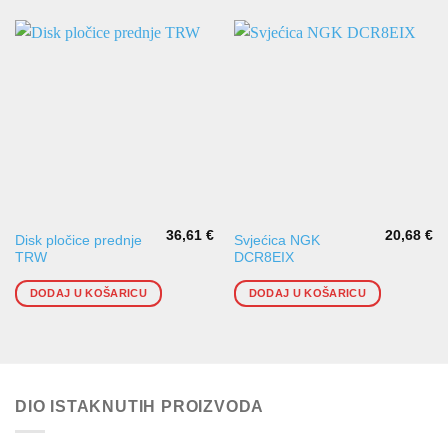
36,61
€
20,68
€
Disk pločice prednje
Svjećica NGK
TRW
DCR8EIX
DODAJ U KOŠARICU
DODAJ U KOŠARICU
DIO ISTAKNUTIH PROIZVODA