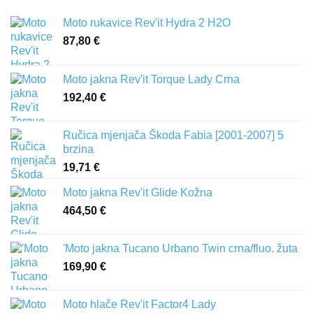
Moto rukavice Rev'it Hydra 2 H2O
87,80
€
Moto jakna Rev'it Torque Lady Crna
192,40
€
Ručica mjenjača Škoda Fabia [2001-2007] 5
brzina
19,71
€
Moto jakna Rev'it Glide Kožna
464,50
€
'Moto jakna Tucano Urbano Twin crna/fluo. žuta
169,90
€
Moto hlače Rev'it Factor4 Lady