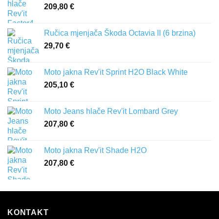
209,80
€
Ručica mjenjača Škoda Octavia II (6 brzina)
29,70
€
Moto jakna Rev'it Sprint H2O Black White
205,10
€
Moto Jeans hlače Rev'it Lombard Grey
207,80
€
Moto jakna Rev'it Shade H2O
207,80
€
KONTAKT