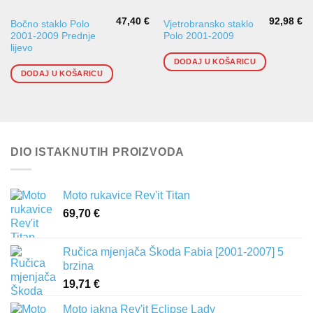
47,40
€
92,98
€
Bočno staklo Polo
Vjetrobransko staklo
2001-2009 Prednje
Polo 2001-2009
lijevo
DODAJ U KOŠARICU
DODAJ U KOŠARICU
DIO ISTAKNUTIH PROIZVODA
Moto rukavice Rev'it Titan
69,70
€
Ručica mjenjača Škoda Fabia [2001-2007] 5
brzina
19,71
€
Moto jakna Rev'it Eclipse Lady