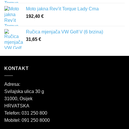
Moto jakna Rev'it Torque Lady Crna
192,40
€
Ručica mjenjača VW Golf V (6 brzina)
31,65
€
KONTAKT
Adresa:
Svilajska ulica 30 g
31000, Osijek
HRVATSKA
Telefon: 031 250 800
Mobitel: 091 250 8000