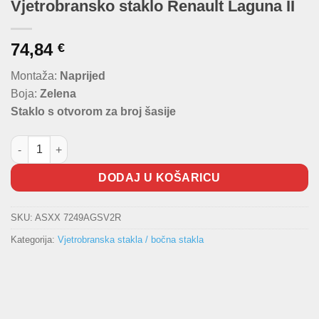
Vjetrobransko staklo Renault Laguna II
74,84
€
Montaža:
Naprijed
Boja:
Zelena
Staklo s otvorom za broj šasije
Vjetrobransko staklo Renault Laguna II količina
DODAJ U KOŠARICU
SKU:
ASXX 7249AGSV2R
Kategorija:
Vjetrobranska stakla / bočna stakla