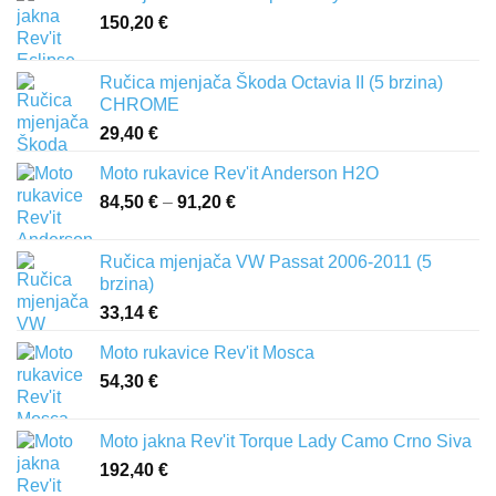
150,20
€
Ručica mjenjača Škoda Octavia II (5 brzina)
CHROME
29,40
€
Moto rukavice Rev'it Anderson H2O
84,50
€
–
91,20
€
Raspon
cijena:
od
Ručica mjenjača VW Passat 2006-2011 (5
84,50 €
brzina)
do
33,14
€
91,20 €
Moto rukavice Rev'it Mosca
54,30
€
Moto jakna Rev'it Torque Lady Camo Crno Siva
192,40
€