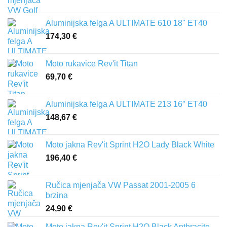
Aluminijska felga A ULTIMATE 610 18" ET40
174,30
€
Moto rukavice Rev'it Titan
69,70
€
Aluminijska felga A ULTIMATE 213 16″ ET40
148,67
€
Moto jakna Rev'it Sprint H2O Lady Black White
196,40
€
Ručica mjenjača VW Passat 2001-2005 6
brzina
24,90
€
Moto jakna Rev'it Sprint H2O Black Anthracite