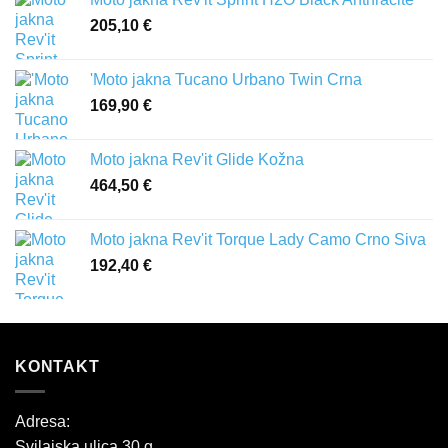
205,10
€
'Moto jakna Tucano Urbano Twin Crna
169,90
€
Moto jakna Rev'it Glide Kožna
464,50
€
Moto jakna Rev'it Torque Lady Camo Crno Siva
192,40
€
KONTAKT
Adresa:
Svilajska ulica 30 g