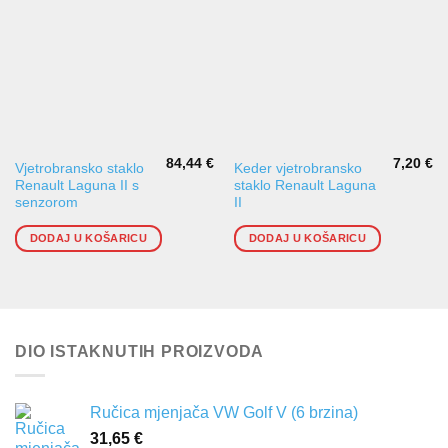
84,44
€
7,20
€
Vjetrobransko staklo
Keder vjetrobransko
Renault Laguna II s
staklo Renault Laguna
senzorom
II
DODAJ U KOŠARICU
DODAJ U KOŠARICU
DIO ISTAKNUTIH PROIZVODA
Ručica mjenjača VW Golf V (6 brzina)
31,65
€