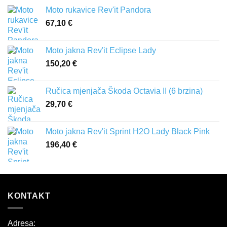
Moto rukavice Rev'it Pandora
67,10
€
Moto jakna Rev'it Eclipse Lady
150,20
€
Ručica mjenjača Škoda Octavia II (6 brzina)
29,70
€
Moto jakna Rev'it Sprint H2O Lady Black Pink
196,40
€
KONTAKT
Adresa: