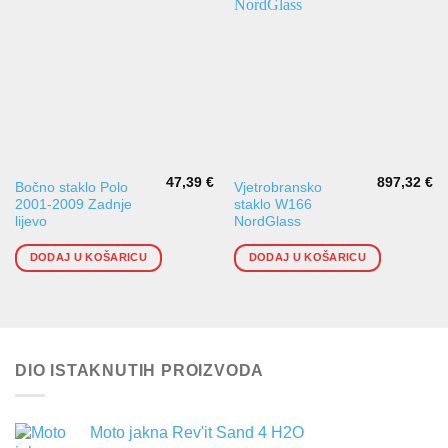
47,39
€
897,32
€
Bočno staklo Polo
Vjetrobransko
2001-2009 Zadnje
staklo W166
lijevo
NordGlass
DODAJ U KOŠARICU
DODAJ U KOŠARICU
DIO ISTAKNUTIH PROIZVODA
Moto jakna Rev'it Sand 4 H2O