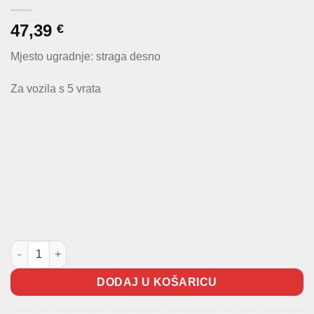
47,39
€
Mjesto ugradnje: straga desno
Za vozila s 5 vrata
Bočno staklo Polo 2001-2009 Zadnje desno količina
DODAJ U KOŠARICU