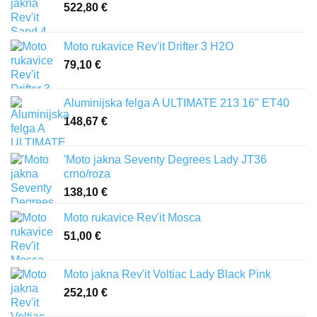
522,80
€
Moto rukavice Rev'it Drifter 3 H2O
79,10
€
Aluminijska felga A ULTIMATE 213 16″ ET40
148,67
€
'Moto jakna Seventy Degrees Lady JT36
crno/roza
138,10
€
Moto rukavice Rev'it Mosca
51,00
€
Moto jakna Rev'it Voltiac Lady Black Pink
252,10
€