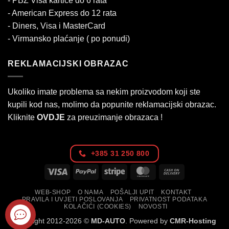
- PBZ Visa kartice do 6 rata
- American Express do 12 rata
- Diners, Visa i MasterCard
- Virmansko plaćanje ( po ponudi)
REKLAMACIJSKI OBRAZAC
Ukoliko imate problema sa nekim proizvodom koji ste
kupili kod nas, molimo da popunite reklamacijski obrazac.
Kliknite
OVDJE
za preuzimanje obrazaca !
+385 31 250 800
Visa
PayPal
Stripe
MasterCard
Cash
On
WEB-SHOP
O NAMA
POŠALJI UPIT
KONTAKT
Delivery
PRAVILA I UVJETI POSLOVANJA
PRIVATNOST PODATAKA
KOLAČIĆI (COOKIES)
NOVOSTI
Copyright 2012-2026 ©
MD-AUTO
. Powered by
CMR-Hosting