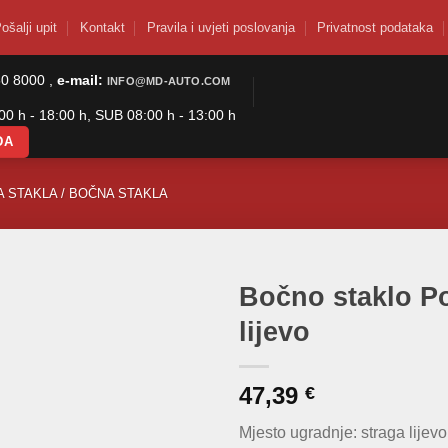
ošalji upit
Kontakt
Pravila i uvjeti poslovanja
Privatnost podataka
50 8000 ,
e-mail:
INFO@MD-AUTO.COM
0 h - 18:00 h, SUB 08:00 h - 13:00 h
DA
 STAKLA / BOČNA STAKLA
Bočno staklo P
lijevo
47,39
€
Mjesto ugradnje: straga lijevo