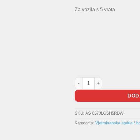
Za vozila s 5 vrata
Bočno staklo Polo 2001-2009 Z
DOD
SKU:
AS 8573LGSH5RDW
Kategorija:
Vjetrobranska stakla / b