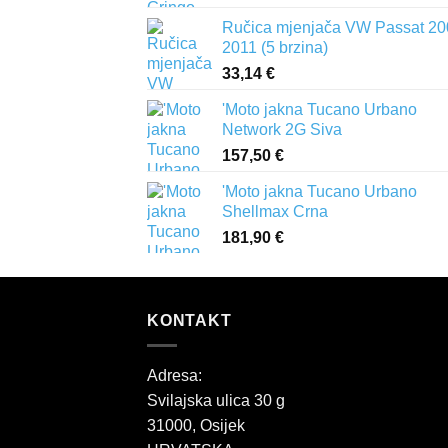
od
Ručica mjenjača VW Passat 20
321,60 €
2011 (5 brzina)
do
33,14
€
386,00 €
'Moto jakna Tucano Urbano
Network 2G Siva
157,50
€
'Moto jakna Tucano Urbano
Shellmax Crna
181,90
€
KONTAKT
Adresa:
Svilajska ulica 30 g
31000, Osijek