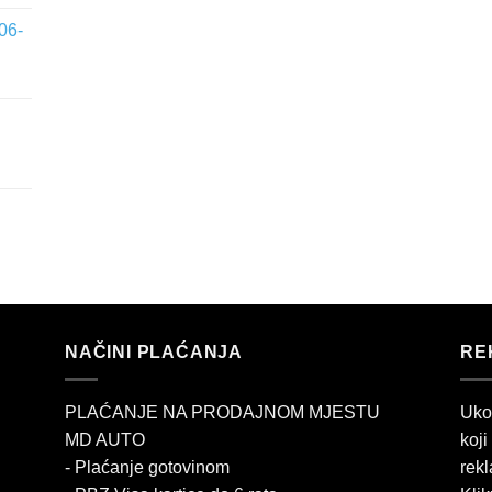
06-
NAČINI PLAĆANJA
RE
PLAĆANJE NA PRODAJNOM MJESTU
Uko
MD AUTO
koji
- Plaćanje gotovinom
rekl