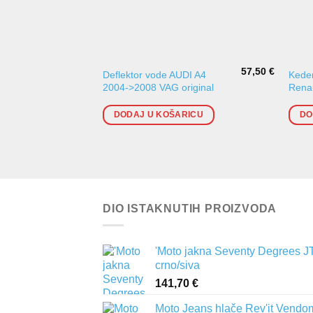
57,50
€
Deflektor vode AUDI A4
Keder
2004->2008 VAG original
Renau
DODAJ U KOŠARICU
DO
DIO ISTAKNUTIH PROIZVODA
'Moto jakna Seventy Degrees J
crno/siva
141,70
€
Moto Jeans hlače Rev'it Vendo