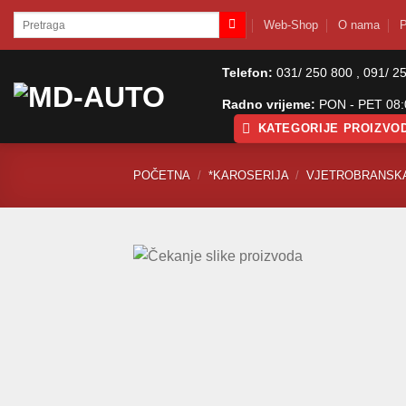
Skip
Pretraži:
Web-Shop
O nama
P
to
content
Telefon:
031/ 250 800 , 091/ 2
Radno vrijeme:
PON - PET 08:0
KATEGORIJE PROIZVO
POČETNA
/
*KAROSERIJA
/
VJETROBRANSKA