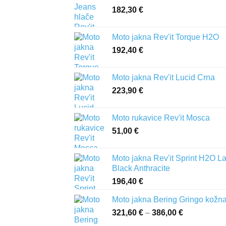
182,30
€
Moto jakna Rev'it Torque H2O
192,40
€
Moto jakna Rev'it Lucid Crna
223,90
€
Moto rukavice Rev'it Mosca
51,00
€
Moto jakna Rev'it Sprint H2O L
Black Anthracite
196,40
€
Moto jakna Bering Gringo kožn
321,60
€
–
386,00
€
Raspon
cijena: