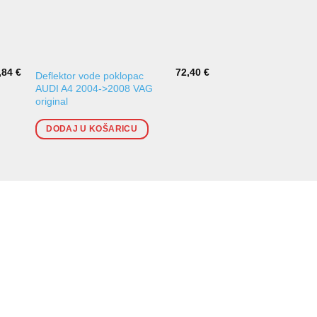
,84
€
72,40
€
Deflektor vode poklopac
Bočno staklo Polo 2
AUDI A4 2004->2008 VAG
2009 Prednje desno
original
DODAJ U KOŠARI
DODAJ U KOŠARICU