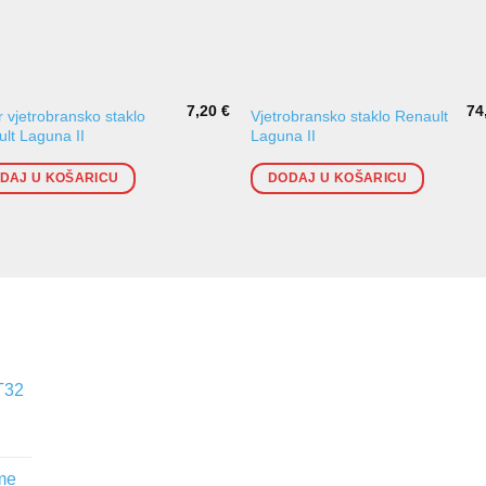
7,20
€
74
 vjetrobransko staklo
Vjetrobransko staklo Renault
lt Laguna II
Laguna II
DAJ U KOŠARICU
DODAJ U KOŠARICU
T32
me