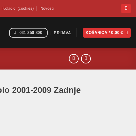
Kolačići (cookies)
Novosti
031 250 800
KOŠARICA /
0,00
€
PRIJAVA
olo 2001-2009 Zadnje