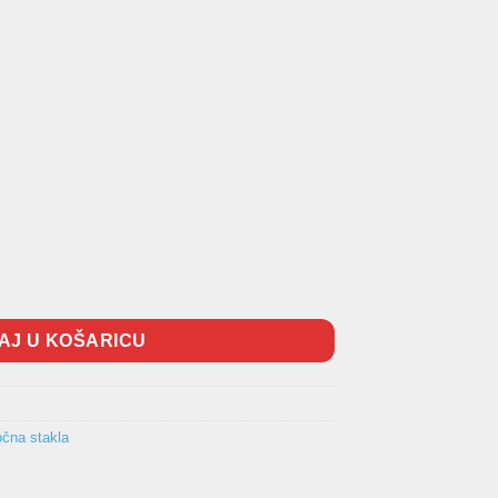
adnje lijevo količina
AJ U KOŠARICU
očna stakla