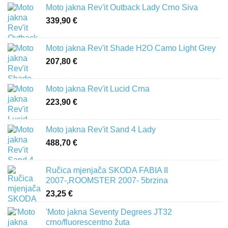
Moto jakna Rev'it Outback Lady Crno Siva
339,90
€
Moto jakna Rev'it Shade H2O Camo Light Grey
207,80
€
Moto jakna Rev'it Lucid Crna
223,90
€
Moto jakna Rev'it Sand 4 Lady
488,70
€
Ručica mjenjača SKODA FABIA II
2007-,ROOMSTER 2007- 5brzina
23,25
€
'Moto jakna Seventy Degrees JT32
crno/fluorescentno žuta