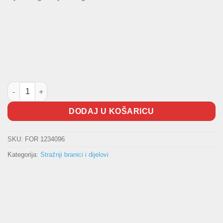
Lajsna branika C-Max Original količina
DODAJ U KOŠARICU
SKU:
FOR 1234096
Kategorija:
Stražnji branici i dijelovi