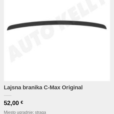
Lajsna branika C-Max Original
52,00
€
Mjesto ugradnje: straga