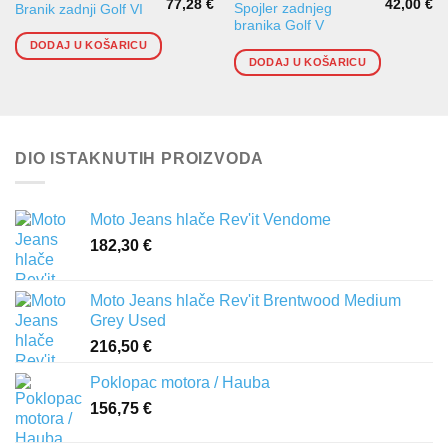
77,28
€
42,00
€
Spojler zadnjeg
Branik zadnji Golf VI
branika Golf V
DODAJ U KOŠARICU
DODAJ U KOŠARICU
DIO ISTAKNUTIH PROIZVODA
Moto Jeans hlače Rev'it Vendome
182,30
€
Moto Jeans hlače Rev'it Brentwood Medium
Grey Used
216,50
€
Poklopac motora / Hauba
156,75
€