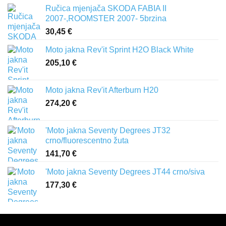
Ručica mjenjača SKODA FABIA II
2007-,ROOMSTER 2007- 5brzina
30,45
€
Moto jakna Rev'it Sprint H2O Black White
205,10
€
Moto jakna Rev'it Afterburn H20
274,20
€
'Moto jakna Seventy Degrees JT32
crno/fluorescentno žuta
141,70
€
'Moto jakna Seventy Degrees JT44 crno/siva
177,30
€