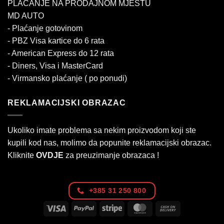
PLAĆANJE NA PRODAJNOM MJESTU
MD AUTO
- Plaćanje gotovinom
- PBZ Visa kartice do 6 rata
- American Express do 12 rata
- Diners, Visa i MasterCard
- Virmansko plaćanje ( po ponudi)
REKLAMACIJSKI OBRAZAC
Ukoliko imate problema sa nekim proizvodom koji ste
kupili kod nas, molimo da popunite reklamacijski obrazac.
Kliknite
OVDJE
za preuzimanje obrazaca !
+385 31 250 800
Visa
PayPal
Stripe
MasterCard
Cash
On