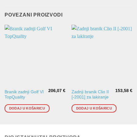
POVEZANI PROIZVODI
206,07
€
153,58
€
Branik zadnji Golf VI
Zadnji branik Clio II
TopQuality
[-2001] za lakiranje
DODAJ U KOŠARICU
DODAJ U KOŠARICU