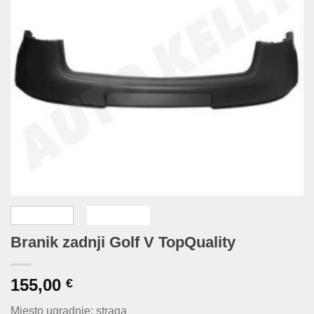
Branik zadnji Golf V TopQuality
155,00
€
Mjesto ugradnje: straga