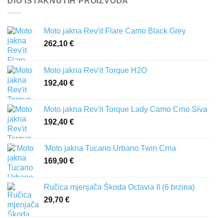
DIO ISTAKNUTIH PROIZVODA
Moto jakna Rev'it Flare Camo Black Grey
262,10
€
Moto jakna Rev'it Torque H2O
192,40
€
Moto jakna Rev'it Torque Lady Camo Crno Siva
192,40
€
'Moto jakna Tucano Urbano Twin Crna
169,90
€
Ručica mjenjača Škoda Octavia II (6 brzina)
29,70
€