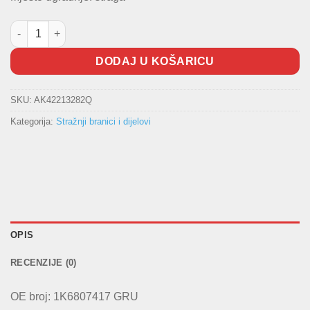
Branik zadnji Golf V TopQuality količina
DODAJ U KOŠARICU
SKU:
AK42213282Q
Kategorija:
Stražnji branici i dijelovi
OPIS
RECENZIJE (0)
OE broj: 1K6807417 GRU