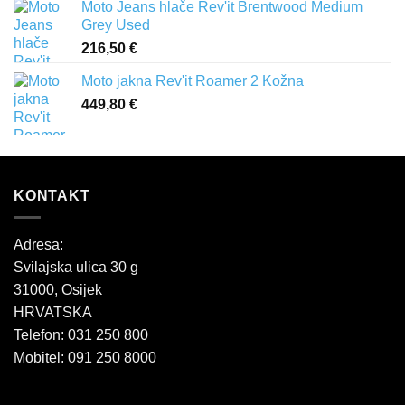
Moto Jeans hlače Rev'it Brentwood Medium
Grey Used
216,50
€
Moto jakna Rev'it Roamer 2 Kožna
449,80
€
KONTAKT
Adresa:
Svilajska ulica 30 g
31000, Osijek
HRVATSKA
Telefon: 031 250 800
Mobitel: 091 250 8000