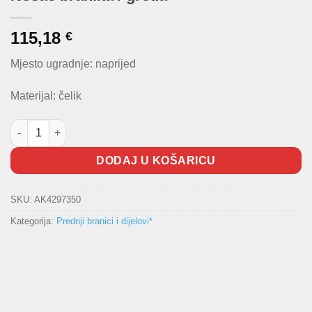
115,18
€
Mjesto ugradnje: naprijed
Materijal: čelik
Nosač branika / greda količina
DODAJ U KOŠARICU
SKU:
AK4297350
Kategorija:
Prednji branici i dijelovi*