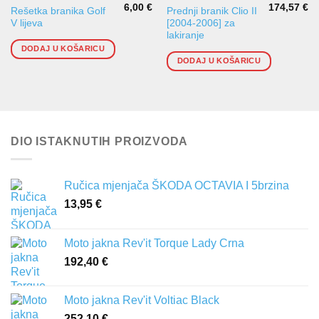
6,00
€
174,57
€
Rešetka branika Golf
Prednji branik Clio II
V lijeva
[2004-2006] za
lakiranje
DODAJ U KOŠARICU
DODAJ U KOŠARICU
DIO ISTAKNUTIH PROIZVODA
Ručica mjenjača ŠKODA OCTAVIA I 5brzina
13,95
€
Moto jakna Rev'it Torque Lady Crna
192,40
€
Moto jakna Rev'it Voltiac Black
252,10
€