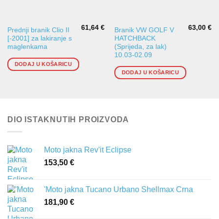
61,64
€
63,00
€
Prednji branik Clio II
Branik VW GOLF V
[-2001] za lakiranje s
HATCHBACK
maglenkama
(Sprijeda, za lak)
10.03-02.09
DODAJ U KOŠARICU
DODAJ U KOŠARICU
DIO ISTAKNUTIH PROIZVODA
Moto jakna Rev'it Eclipse
153,50
€
'Moto jakna Tucano Urbano Shellmax Crna
181,90
€