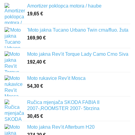
Amortizer poklopca motora / haube
19,65
€
'Moto jakna Tucano Urbano Twin crna/fluo. žuta
169,90
€
Moto jakna Rev'it Torque Lady Camo Crno Siva
192,40
€
Moto rukavice Rev'it Mosca
54,30
€
Ručica mjenjača SKODA FABIA II
2007-,ROOMSTER 2007- 5brzina
30,45
€
Moto jakna Rev'it Afterburn H20
274,20
€