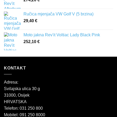
Ručica mjenjača VW Golf V (5 brzina)
29,40
€
Moto jakna Rev'it Voltiac Lady Black Pink
252,10
€
KONTAKT
Adresa:
Svilajska ulica 30 g
31000, Osijek
HRVATSKA
Telefon: 031 250 800
Mobitel: 091 250 8000