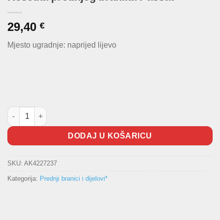
29,40
€
Mjesto ugradnje: naprijed lijevo
Rešetka prednjeg branika Passat količina
DODAJ U KOŠARICU
SKU:
AK4227237
Kategorija:
Prednji branici i dijelovi*