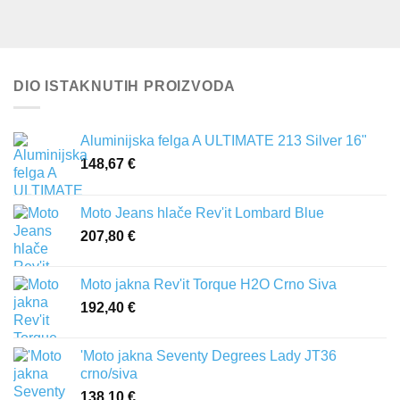
DIO ISTAKNUTIH PROIZVODA
Aluminijska felga A ULTIMATE 213 Silver 16"
148,67
€
Moto Jeans hlače Rev'it Lombard Blue
207,80
€
Moto jakna Rev'it Torque H2O Crno Siva
192,40
€
'Moto jakna Seventy Degrees Lady JT36
crno/siva
138,10
€