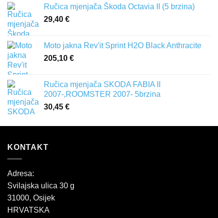
Ručica mjenjača Škoda Octavia II (5 brzina)
29,40
€
Moto jakna Rev'it Sprint H2O Black Anthracite
205,10
€
Ručica mjenjača SKODA FABIA II
2007-,ROOMSTER 2007- 5brzina
30,45
€
KONTAKT
Adresa:
Svilajska ulica 30 g
31000, Osijek
HRVATSKA