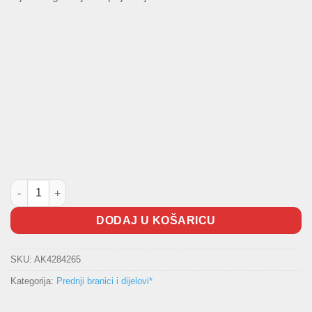
Rešetka branika -2014 količina
DODAJ U KOŠARICU
SKU:
AK4284265
Kategorija:
Prednji branici i dijelovi*