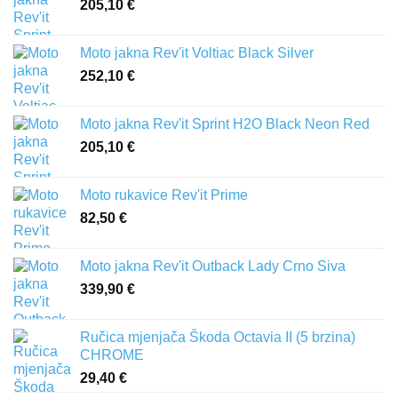
205,10
€
Moto jakna Rev'it Voltiac Black Silver
252,10
€
Moto jakna Rev'it Sprint H2O Black Neon Red
205,10
€
Moto rukavice Rev'it Prime
82,50
€
Moto jakna Rev'it Outback Lady Crno Siva
339,90
€
Ručica mjenjača Škoda Octavia II (5 brzina)
CHROME
29,40
€