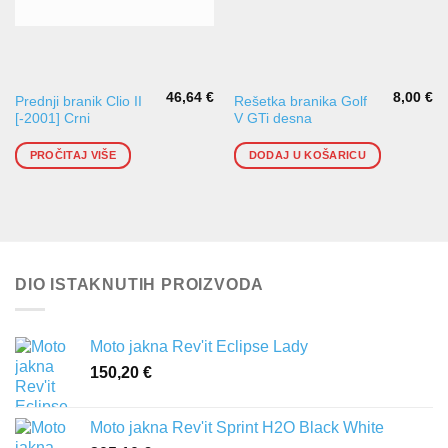
46,64
€
8,00
€
Prednji branik Clio II
Rešetka branika Golf
[-2001] Crni
V GTi desna
PROČITAJ VIŠE
DODAJ U KOŠARICU
DIO ISTAKNUTIH PROIZVODA
Moto jakna Rev'it Eclipse Lady
150,20
€
Moto jakna Rev'it Sprint H2O Black White