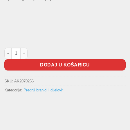
Rešetka branika C-Max količina
DODAJ U KOŠARICU
SKU:
AK2070256
Kategorija:
Prednji branici i dijelovi*