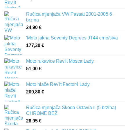
Ručica mjenjača VW Passat 2001-2005 6
brzina
24,90
€
'Moto jakna Seventy Degrees JT44 crno/siva
177,30
€
Moto rukavice Rev'it Mosca Lady
51,00
€
Moto hlače Rev'it Factor4 Lady
209,80
€
Ručica mjenjača Škoda Octavia II (5 brzina)
CHROME BEŽ
28,95
€