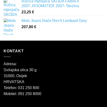
Ručica mjenjača SKODA FABIA II
2007-,ROOMSTER 2007- 5brzina
23,25
€
Moto Jeans hlače Rev'it Lombard Grey
207,80
€
KONTAKT
Adresa:
Svilajska ulica 30 g
31000, Osijek
HRVATSKA
Telefon: 031 250 800
Mobitel: 091 250 8000