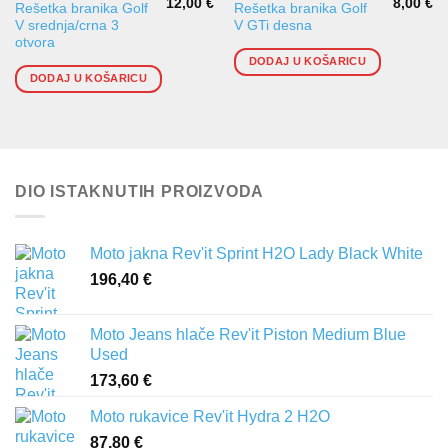
12,00
€
8,00
€
Rešetka branika Golf
Rešetka branika Golf
V srednja/crna 3
V GTi desna
otvora
DODAJ U KOŠARICU
DODAJ U KOŠARICU
DIO ISTAKNUTIH PROIZVODA
Moto jakna Rev'it Sprint H2O Lady Black White
196,40
€
Moto Jeans hlače Rev'it Piston Medium Blue
Used
173,60
€
Moto rukavice Rev'it Hydra 2 H2O
87,80
€