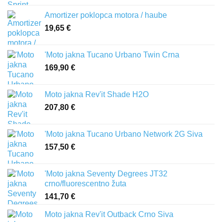
Amortizer poklopca motora / haube
19,65
€
'Moto jakna Tucano Urbano Twin Crna
169,90
€
Moto jakna Rev'it Shade H2O
207,80
€
'Moto jakna Tucano Urbano Network 2G Siva
157,50
€
'Moto jakna Seventy Degrees JT32
crno/fluorescentno žuta
141,70
€
Moto jakna Rev'it Outback Crno Siva