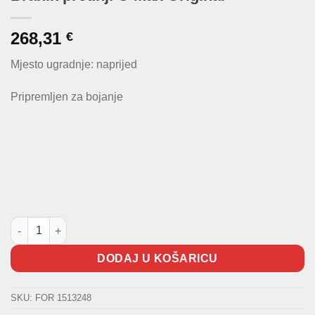
268,31
€
Mjesto ugradnje: naprijed
Pripremljen za bojanje
Branik prednji C-Max Original količina
DODAJ U KOŠARICU
SKU:
FOR 1513248