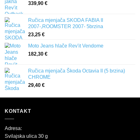
339,90
€
Ručica mjenjača SKODA FABIA II
2007-,ROOMSTER 2007- 5brzina
23,25
€
Moto Jeans hlače Rev'it Vendome
182,30
€
Ručica mjenjača Škoda Octavia II (5 brzina)
CHROME
29,40
€
KONTAKT
Adresa:
Svilajska ulica 30 g