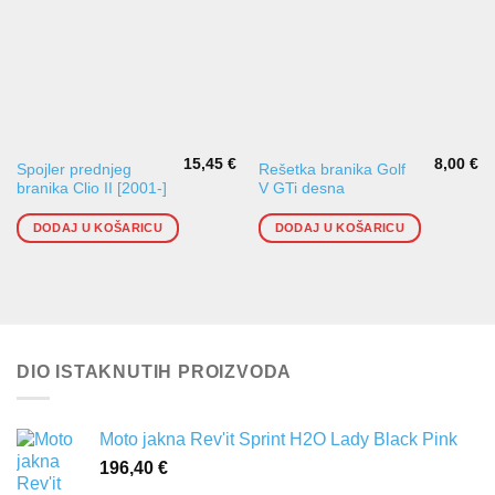
15,45
€
8,00
€
Spojler prednjeg
Rešetka branika Golf
branika Clio II [2001-]
V GTi desna
DODAJ U KOŠARICU
DODAJ U KOŠARICU
DIO ISTAKNUTIH PROIZVODA
Moto jakna Rev'it Sprint H2O Lady Black Pink
196,40
€