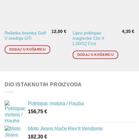
12,00
€
4,35
€
Rešetka branika Golf
Lijevi poklopac
V srednja GTi
maglenke Clio II
[-2001] Crni
DODAJ U KOŠARICU
DODAJ U KOŠARICU
DIO ISTAKNUTIH PROIZVODA
Poklopac motora / Hauba
156,75
€
Moto Jeans hlače Rev'it Vendome
182,30
€