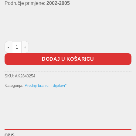
Područje primjene:
2002-2005
Prednji branik W163 količina
DODAJ U KOŠARICU
SKU:
AK2840254
Kategorija:
Prednji branici i dijelovi*
OPIS