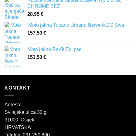
Ručica mjenjača Škoda Octavia II (5 brzina)
CHROME BEŽ
28,95
€
'Moto jakna Tucano Urbano Network 2G Siva
157,50
€
Moto jakna Rev'it Eclipse
153,50
€
KONTAKT
Adresa:
Svilajska ulica 30 g
31000, Osijek
HRVATSKA
Telefon: 031 250 800