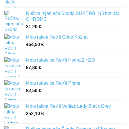
Ručica mjenjača Škoda SUPERB II (5 brzina)
CHROME
31,20
€
Moto jakna Rev'it Glide Kožna
464,50
€
Moto rukavice Rev'it Hydra 2 H2O
87,80
€
Moto rukavice Rev'it Prime
82,50
€
Moto jakna Rev'it Voltiac Lady Black Grey
252,10
€