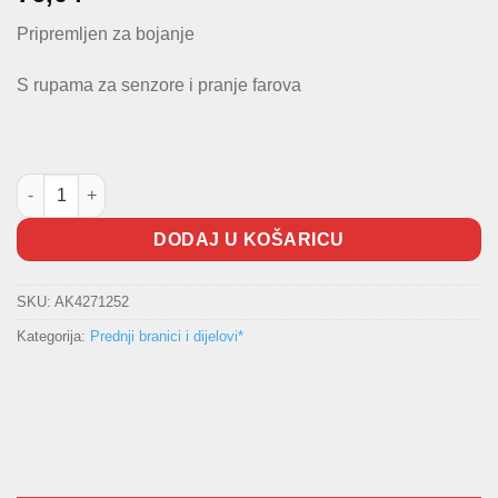
Pripremljen za bojanje
S rupama za senzore i pranje farova
Branik prednji Golf VII količina
DODAJ U KOŠARICU
SKU:
AK4271252
Kategorija:
Prednji branici i dijelovi*