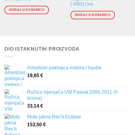
[-2001] Crni
DODAJ U KOŠARICU
DODAJ U KOŠARICU
DIO ISTAKNUTIH PROIZVODA
Amortizer poklopca motora / haube
19,65
€
Ručica mjenjača VW Passat 2006-2011 (5
brzina)
33,14
€
Moto jakna Rev'it Eclipse
153,50
€