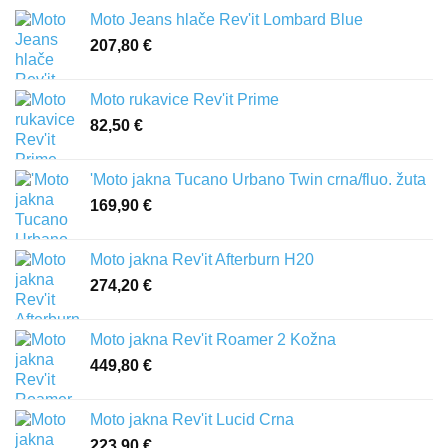
Moto Jeans hlače Rev'it Lombard Blue
207,80
€
Moto rukavice Rev'it Prime
82,50
€
'Moto jakna Tucano Urbano Twin crna/fluo. žuta
169,90
€
Moto jakna Rev'it Afterburn H20
274,20
€
Moto jakna Rev'it Roamer 2 Kožna
449,80
€
Moto jakna Rev'it Lucid Crna
223,90
€