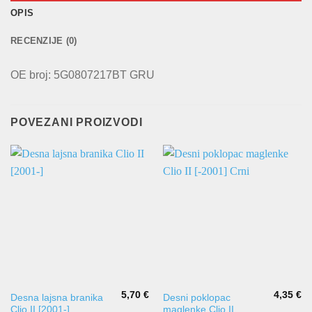
OPIS
RECENZIJE (0)
OE broj: 5G0807217BT GRU
POVEZANI PROIZVODI
5,70
€
4,35
€
Desna lajsna branika
Desni poklopac
Clio II [2001-]
maglenke Clio II