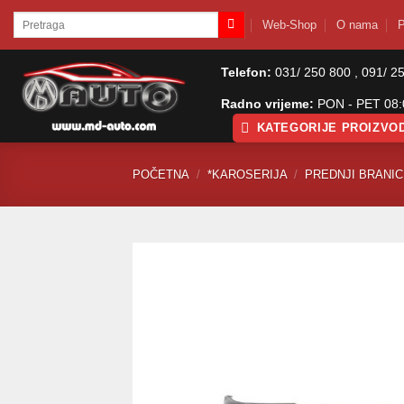
Skip
Pretraži:
Web-Shop
O nama
P
to
content
Telefon:
031/ 250 800 , 091/ 2
Radno vrijeme:
PON - PET 08:0
KATEGORIJE PROIZVO
POČETNA
/
*KAROSERIJA
/
PREDNJI BRANICI