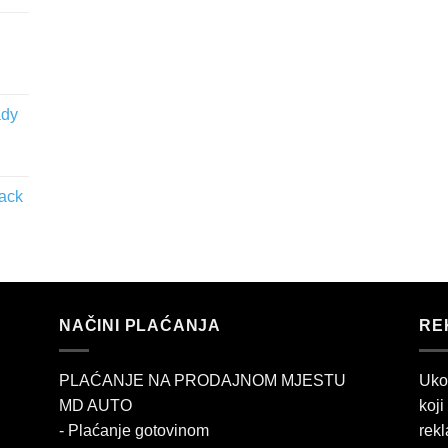
ady
lack
NAČINI PLAĆANJA
RE
PLAĆANJE NA PRODAJNOM MJESTU
Uko
MD AUTO
koji
- Plaćanje gotovinom
rekl