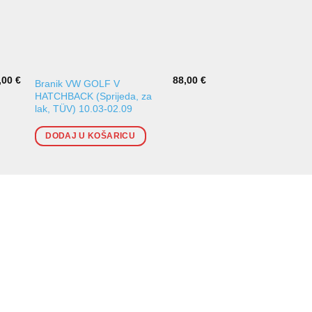
,00
€
88,00
€
Branik VW GOLF V
Rešetka branika Golf 
HATCHBACK (Sprijeda, za
lak, TÜV) 10.03-02.09
DODAJ U KOŠARI
DODAJ U KOŠARICU