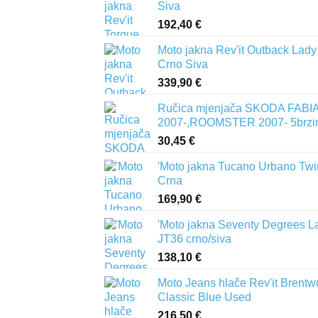
Siva
192,40
€
Moto jakna Rev'it Outback Lady
Crno Siva
339,90
€
Ručica mjenjača SKODA FABIA 
2007-,ROOMSTER 2007- 5brzi
30,45
€
'Moto jakna Tucano Urbano Twi
Crna
169,90
€
'Moto jakna Seventy Degrees L
JT36 crno/siva
138,10
€
Moto Jeans hlače Rev'it Brent
Classic Blue Used
216,50
€