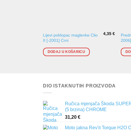
4,35
€
Lijevi poklopac maglenke Clio
Predn
II [-2001] Crni
2006]
DODAJ U KOŠARICU
DO
DIO ISTAKNUTIH PROIZVODA
Ručica mjenjača Škoda SUPER
(5 brzina) CHROME
31,20
€
Moto jakna Rev'it Torque H2O 