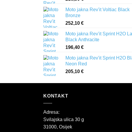
Moto jakna Rev'it Voltiac Black
Bronze
252,10
€
Moto jakna Rev'it Sprint H2O L
Black Anthracite
196,40
€
Moto jakna Rev'it Sprint H2O B
Neon Red
205,10
€
KONTAKT
Adresa:
Svilajska ulica 30 g
31000, Osijek