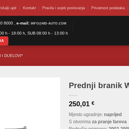
ošalji upit
Kontakt
Pravila i uvjeti poslovanja
Privatnost podataka
50 8000 ,
e-mail:
INFO@MD-AUTO.COM
0 h - 18:00 h, SUB 08:00 h - 13:00 h
DA
 I DIJELOVI*
Prednji branik 
250,01
€
Mjesto ugradnje:
naprijed
S otvorima
za pranje farova
Područje primjene:
2002-200