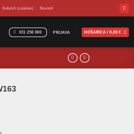
Kolačići (cookies)
Novosti
031 250 800
KOŠARICA /
0,00
€
PRIJAVA
W163
5