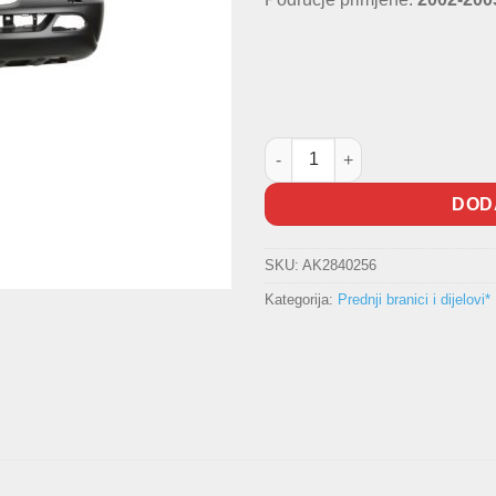
Prednji branik W163 količina
DOD
SKU:
AK2840256
Kategorija:
Prednji branici i dijelovi*