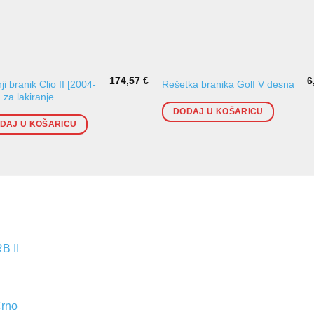
174,57
€
6
ji branik Clio II [2004-
Rešetka branika Golf V desna
 za lakiranje
DODAJ U KOŠARICU
DAJ U KOŠARICU
B II
Crno