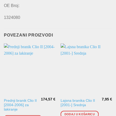
OE Broj:
1324080
POVEZANI PROIZVODI
174,57
€
7,95
€
Prednji branik Clio II
Lajsna branika Clio II
[2004-2006] za
[2001-] Srednja
lakiranje
DODAJ U KOŠARICU