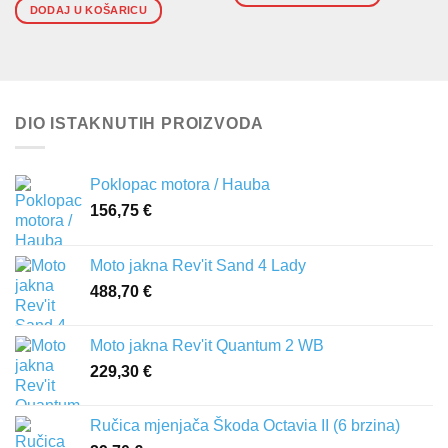
DODAJ U KOŠARICU
DIO ISTAKNUTIH PROIZVODA
Poklopac motora / Hauba
156,75
€
Moto jakna Rev'it Sand 4 Lady
488,70
€
Moto jakna Rev'it Quantum 2 WB
229,30
€
Ručica mjenjača Škoda Octavia II (6 brzina)