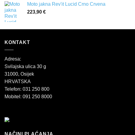
Moto jakna Rev'it Lucid Crno Crvena
223,90
€
KONTAKT
Adresa:
Svilajska ulica 30 g
31000, Osijek
HRVATSKA
Telefon: 031 250 800
Mobitel: 091 250 8000
NAČINI PLAĆANJA