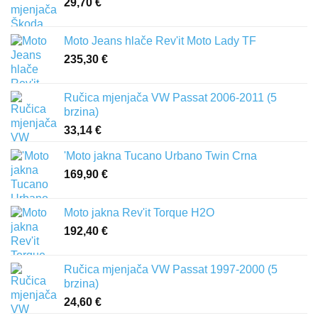
29,70
€
Moto Jeans hlače Rev'it Moto Lady TF
235,30
€
Ručica mjenjača VW Passat 2006-2011 (5
brzina)
33,14
€
'Moto jakna Tucano Urbano Twin Crna
169,90
€
Moto jakna Rev'it Torque H2O
192,40
€
Ručica mjenjača VW Passat 1997-2000 (5
brzina)
24,60
€