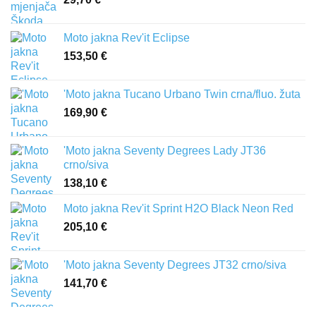
Moto jakna Rev'it Eclipse
153,50
€
'Moto jakna Tucano Urbano Twin crna/fluo. žuta
169,90
€
'Moto jakna Seventy Degrees Lady JT36
crno/siva
138,10
€
Moto jakna Rev'it Sprint H2O Black Neon Red
205,10
€
'Moto jakna Seventy Degrees JT32 crno/siva
141,70
€