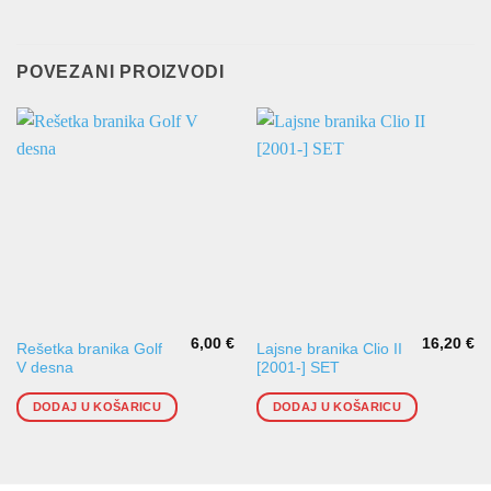
POVEZANI PROIZVODI
6,00
€
16,20
€
Rešetka branika Golf
Lajsne branika Clio II
V desna
[2001-] SET
DODAJ U KOŠARICU
DODAJ U KOŠARICU