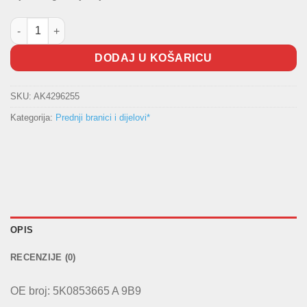
Rešetka branika Golf VI količina
DODAJ U KOŠARICU
SKU:
AK4296255
Kategorija:
Prednji branici i dijelovi*
OPIS
RECENZIJE (0)
OE broj: 5K0853665 A 9B9