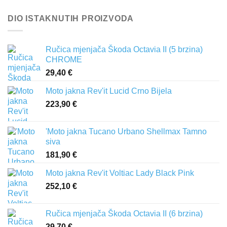
DIO ISTAKNUTIH PROIZVODA
Ručica mjenjača Škoda Octavia II (5 brzina)
CHROME
29,40
€
Moto jakna Rev'it Lucid Crno Bijela
223,90
€
'Moto jakna Tucano Urbano Shellmax Tamno
siva
181,90
€
Moto jakna Rev'it Voltiac Lady Black Pink
252,10
€
Ručica mjenjača Škoda Octavia II (6 brzina)
29,70
€