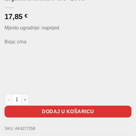
17,85
€
Mjesto ugradnje: naprijed
Boja: crna
Lajsna branika Polo -2005 količina
DODAJ U KOŠARICU
SKU:
AK4277258