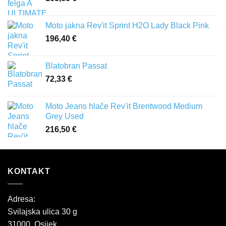
Moto jakna Rev'it Sprint H2O Lady Black Pink
196,40
€
Blatobran Passat
72,33
€
Moto Jeans hlače Rev'it Brentwood Medium
Grey Used
216,50
€
KONTAKT
Adresa:
Svilajska ulica 30 g
31000, Osijek