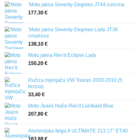
'Moto jakna Seventy Degrees JT44 ice/crna
177,30
€
'Moto jakna Seventy Degrees Lady JT36
crno/roza
138,10
€
Moto jakna Rev'it Eclipse Lady
150,20
€
Ručica mjenjača VW Touran 2003-2010 (5
brzina)
33,40
€
Moto Jeans hlače Rev'it Lombard Blue
207,80
€
Aluminijska felga A ULTIMATE 213 17" ET40
163,88
€