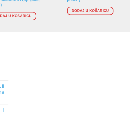
k)
DODAJ U KOŠARICU
DAJ U KOŠARICU
II
na
II