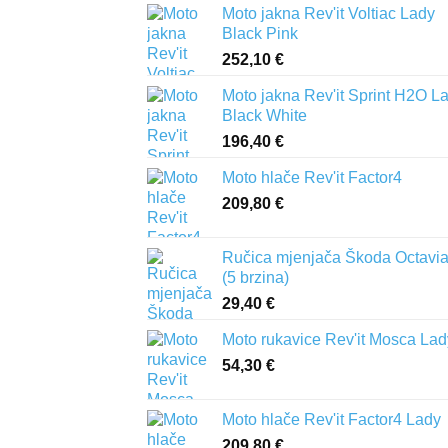
Moto jakna Rev'it Voltiac Lady
Black Pink
252,10
€
Moto jakna Rev'it Sprint H2O L
Black White
196,40
€
Moto hlače Rev'it Factor4
209,80
€
Ručica mjenjača Škoda Octavia 
(5 brzina)
29,40
€
Moto rukavice Rev'it Mosca Lad
54,30
€
Moto hlače Rev'it Factor4 Lady
209,80
€