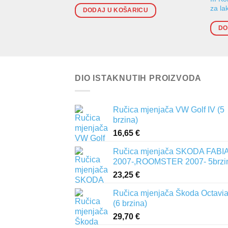
za la
DODAJ U KOŠARICU
DO
DIO ISTAKNUTIH PROIZVODA
Ručica mjenjača VW Golf IV (5
brzina)
16,65
€
Ručica mjenjača SKODA FABIA 
2007-,ROOMSTER 2007- 5brzi
23,25
€
Ručica mjenjača Škoda Octavia 
(6 brzina)
29,70
€