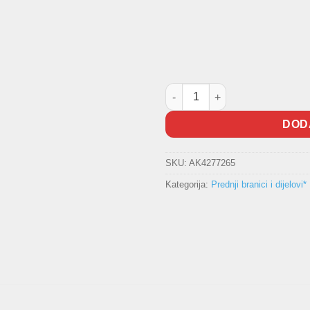
Vodilica branika Polo -2005 ko
DOD
SKU:
AK4277265
Kategorija:
Prednji branici i dijelovi*