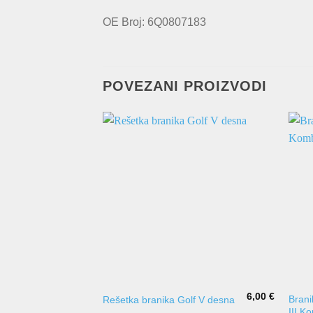
OE Broj: 6Q0807183
POVEZANI PROIZVODI
6,00
€
Bran
Rešetka branika Golf V desna
III K