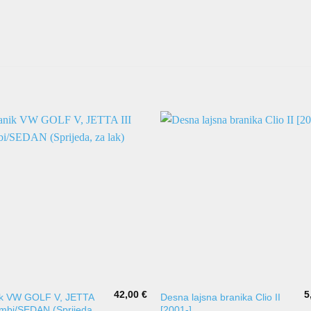
42,00
€
5
ik VW GOLF V, JETTA
Desna lajsna branika Clio II
ombi/SEDAN (Sprijeda,
[2001-]