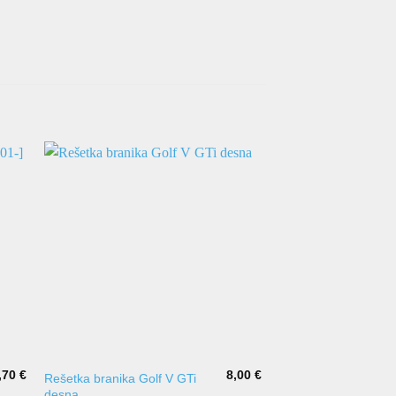
,70
€
8,00
€
Rešetka branika Golf V GTi
Prednji branik Clio II
desna
za lakiranje s magl