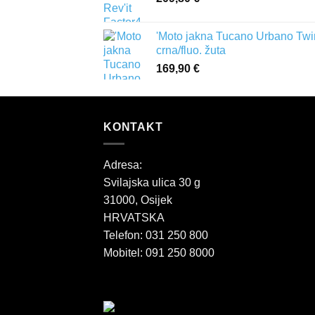
'Moto jakna Tucano Urbano Twi
crna/fluo. žuta
169,90
€
KONTAKT
Adresa:
Svilajska ulica 30 g
31000, Osijek
HRVATSKA
Telefon: 031 250 800
Mobitel: 091 250 8000