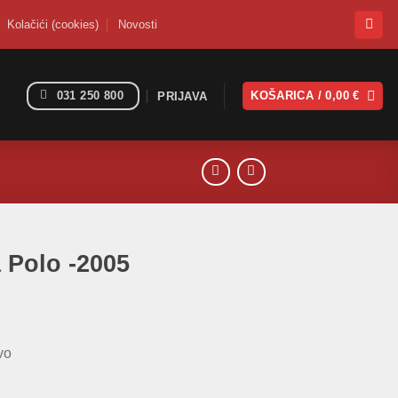
Kolačići (cookies)
Novosti
031 250 800
KOŠARICA /
0,00
€
PRIJAVA
a Polo -2005
vo