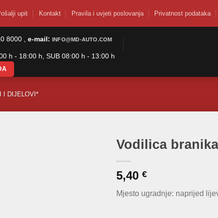
ošalji upit
Kontakt
Pravila i uvjeti poslovanja
Privatnost podataka
50 8000 ,
e-mail:
INFO@MD-AUTO.COM
0 h - 18:00 h, SUB 08:00 h - 13:00 h
DA
 I DIJELOVI*
Vodilica branik
5,40
€
Mjesto ugradnje: naprijed lije