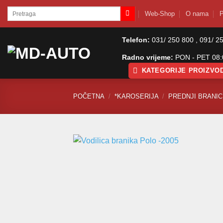
Skip
Pretraži:
Web-Shop
O nama
P
to
content
Telefon:
031/ 250 800 , 091/ 2
Radno vrijeme:
PON - PET 08:0
KATEGORIJE PROIZVO
POČETNA
/
*KAROSERIJA
/
PREDNJI BRANICI