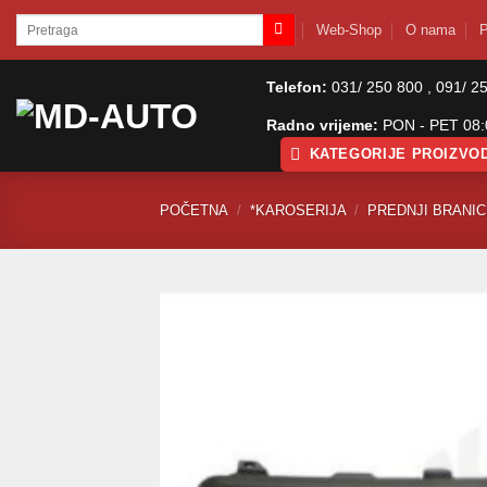
Skip
Pretraži:
Web-Shop
O nama
P
to
content
Telefon:
031/ 250 800 , 091/ 2
Radno vrijeme:
PON - PET 08:0
KATEGORIJE PROIZVO
POČETNA
/
*KAROSERIJA
/
PREDNJI BRANICI