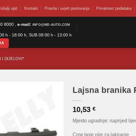
ošalji upit
Kontakt
Pravila i uvjeti poslovanja
Privatnost podataka
50 8000 ,
e-mail:
INFO@MD-AUTO.COM
0 h - 18:00 h, SUB 08:00 h - 13:00 h
DA
 I DIJELOVI*
Lajsna branika 
10,53
€
Mjesto ugradnje: naprijed lije
Crne boje nije za lakiranje