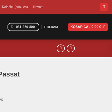
Kolačići (cookies)
Novosti
031 250 800
KOŠARICA /
0,00
€
PRIJAVA
Passat
vo