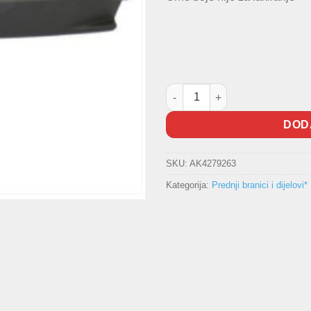
Lajsna branika Passat količina
DOD
SKU:
AK4279263
Kategorija:
Prednji branici i dijelovi*