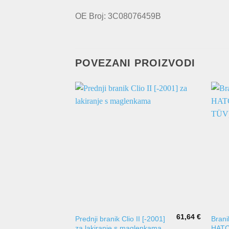
OE Broj: 3C08076459B
POVEZANI PROIZVODI
61,64
€
Prednji branik Clio II [-2001]
Bran
za lakiranje s maglenkama
HATC