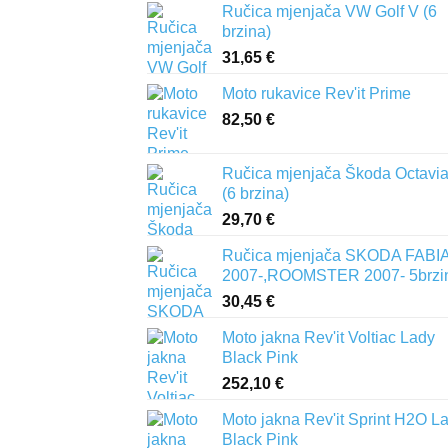
Ručica mjenjača VW Golf V (6
brzina)
31,65
€
Moto rukavice Rev'it Prime
82,50
€
Ručica mjenjača Škoda Octavia 
(6 brzina)
29,70
€
Ručica mjenjača SKODA FABIA 
2007-,ROOMSTER 2007- 5brzi
30,45
€
Moto jakna Rev'it Voltiac Lady
Black Pink
252,10
€
Moto jakna Rev'it Sprint H2O L
Black Pink