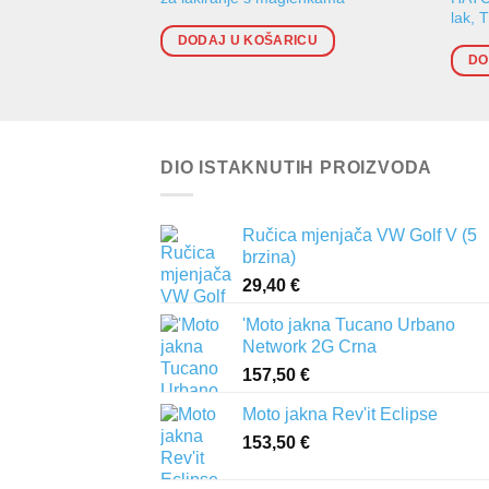
lak, 
DODAJ U KOŠARICU
DO
DIO ISTAKNUTIH PROIZVODA
Ručica mjenjača VW Golf V (5
brzina)
29,40
€
'Moto jakna Tucano Urbano
Network 2G Crna
157,50
€
Moto jakna Rev'it Eclipse
153,50
€