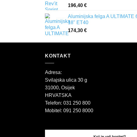
196,40
€
Aluminijska felga A ULTIMATE 
18" ET40
174,30
€
KONTAKT
Adresa:
Svilajska ulica 30 g
31000, Osijek
HRVATSKA
Telefon: 031 250 800
Mobitel: 091 250 8000