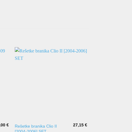
,00
€
27,15
€
Rešetke branika Clio II
Nosač prednjeg bran
[2004-2006] SET
II