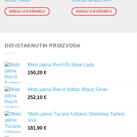
lampa Toledo
stražnja lampa Leon
DODAJ U KOŠARICU
DODAJ U KOŠARICU
DIO ISTAKNUTIH PROIZVODA
Moto jakna Rev'it Eclipse Lady
150,20
€
Moto jakna Rev'it Voltiac Black Silver
252,10
€
'Moto jakna Tucano Urbano Shellmax Tamno
siva
181,90
€