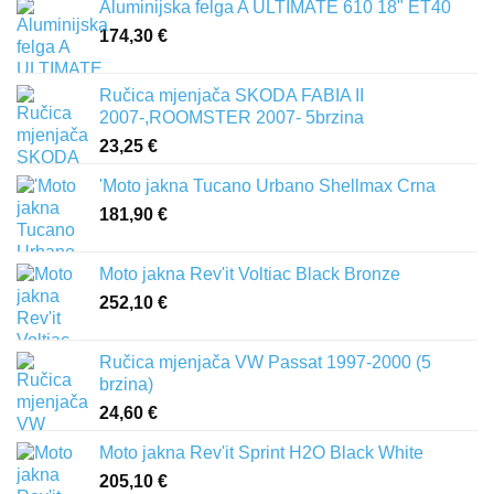
Aluminijska felga A ULTIMATE 610 18" ET40
174,30
€
Ručica mjenjača SKODA FABIA II
2007-,ROOMSTER 2007- 5brzina
23,25
€
'Moto jakna Tucano Urbano Shellmax Crna
181,90
€
Moto jakna Rev'it Voltiac Black Bronze
252,10
€
Ručica mjenjača VW Passat 1997-2000 (5
brzina)
24,60
€
Moto jakna Rev'it Sprint H2O Black White
205,10
€