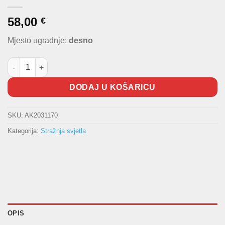
58,00
€
Mjesto ugradnje:
desno
Stražnja lampa FORD D količina
DODAJ U KOŠARICU
SKU:
AK2031170
Kategorija:
Stražnja svjetla
OPIS