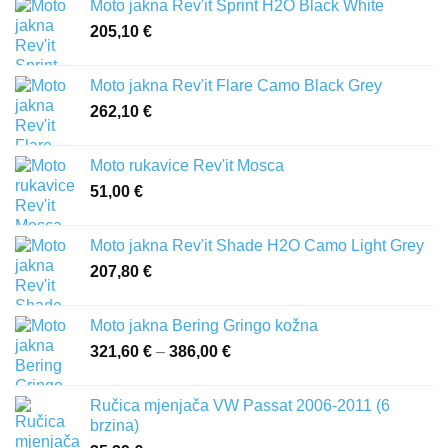
Moto jakna Rev'it Sprint H2O Black White
84,50 €
205,10
€
do
91,20 €
Moto jakna Rev'it Flare Camo Black Grey
262,10
€
Moto rukavice Rev'it Mosca
51,00
€
Moto jakna Rev'it Shade H2O Camo Light Grey
207,80
€
Moto jakna Bering Gringo kožna
321,60
€
–
386,00
€
Raspon
cijena:
od
Ručica mjenjača VW Passat 2006-2011 (6
321,60 €
brzina)
do