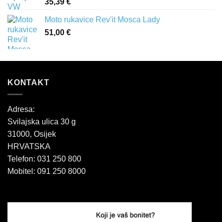
35,39
€
386,00 €
Moto rukavice Rev'it Mosca Lady
51,00
€
KONTAKT
Adresa:
Svilajska ulica 30 g
31000, Osijek
HRVATSKA
Telefon: 031 250 800
Mobitel: 091 250 8000