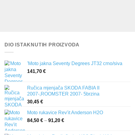
DIO ISTAKNUTIH PROIZVODA
'Moto jakna Seventy Degrees JT32 crno/siva
141,70
€
Ručica mjenjača SKODA FABIA II
2007-,ROOMSTER 2007- 5brzina
30,45
€
Moto rukavice Rev'it Anderson H2O
84,50
€
–
91,20
€
Raspon
cijena:
od