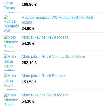
169,90
€
Ručica mjenjača VW Passat 2001-2005 6
brzina
24,90
€
Moto rukavice Rev'it Mosca
54,30
€
Moto jakna Rev'it Voltiac Black Silver
252,10
€
Moto jakna Rev'it Eclipse
153,50
€
Moto rukavice Rev'it Mosca
54,30
€