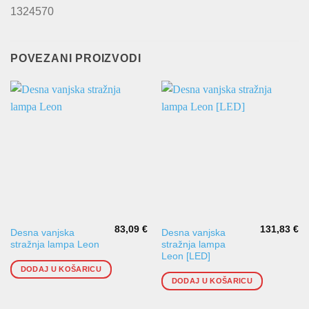
1324570
POVEZANI PROIZVODI
83,09
€
131,83
€
Desna vanjska
Desna vanjska
stražnja lampa Leon
stražnja lampa
Leon [LED]
DODAJ U KOŠARICU
DODAJ U KOŠARICU