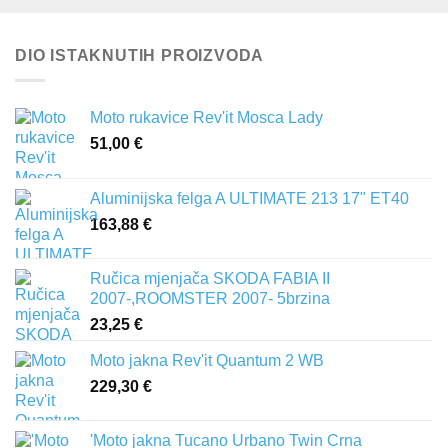
DIO ISTAKNUTIH PROIZVODA
Moto rukavice Rev'it Mosca Lady
51,00
€
Aluminijska felga A ULTIMATE 213 17" ET40
163,88
€
Ručica mjenjača SKODA FABIA II
2007-,ROOMSTER 2007- 5brzina
23,25
€
Moto jakna Rev'it Quantum 2 WB
229,30
€
'Moto jakna Tucano Urbano Twin Crna