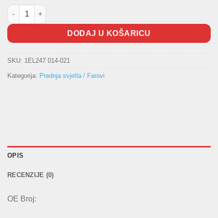
Prednji far Passat HELLA količina
DODAJ U KOŠARICU
SKU:
1EL247 014-021
Kategorija:
Prednja svjetla / Farovi
OPIS
RECENZIJE (0)
OE Broj: