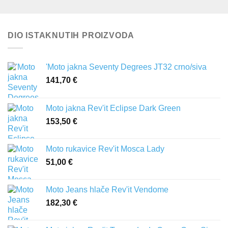
DIO ISTAKNUTIH PROIZVODA
'Moto jakna Seventy Degrees JT32 crno/siva
141,70
€
Moto jakna Rev'it Eclipse Dark Green
153,50
€
Moto rukavice Rev'it Mosca Lady
51,00
€
Moto Jeans hlače Rev'it Vendome
182,30
€