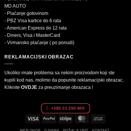
MD AUTO
- Plaćanje gotovinom
- PBZ Visa kartice do 6 rata
- American Express do 12 rata
- Diners, Visa i MasterCard
- Virmansko plaćanje ( po ponudi)
REKLAMACIJSKI OBRAZAC
Ukoliko imate problema sa nekim proizvodom koji ste
kupili kod nas, molimo da popunite reklamacijski obrazac.
Kliknite
OVDJE
za preuzimanje obrazaca !
+385 31 250 800
Visa
PayPal
Stripe
MasterCard
Cash
On
WEB-SHOP
O NAMA
POŠALJI UPIT
KONTAKT