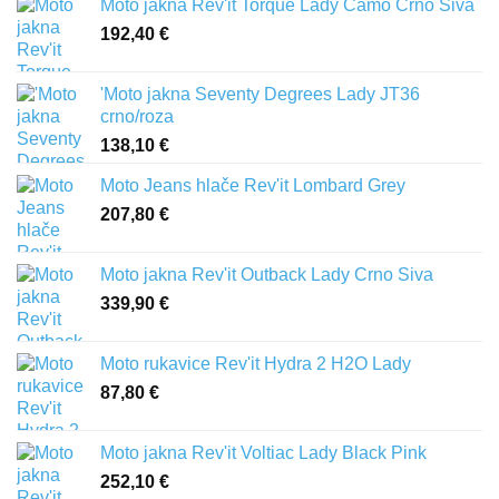
Moto jakna Rev'it Torque Lady Camo Crno Siva
192,40
€
'Moto jakna Seventy Degrees Lady JT36
crno/roza
138,10
€
Moto Jeans hlače Rev'it Lombard Grey
207,80
€
Moto jakna Rev'it Outback Lady Crno Siva
339,90
€
Moto rukavice Rev'it Hydra 2 H2O Lady
87,80
€
Moto jakna Rev'it Voltiac Lady Black Pink
252,10
€